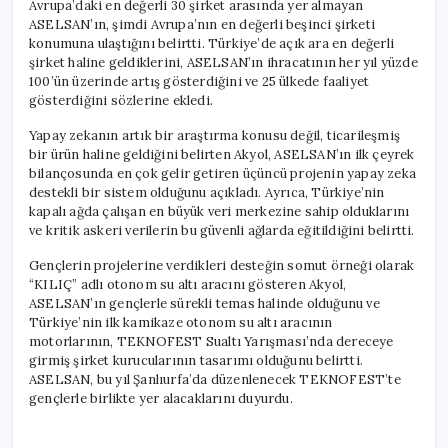
Avrupa’daki en değerli 30 şirket arasında yer almayan
ASELSAN’ın, şimdi Avrupa’nın en değerli beşinci şirketi
konumuna ulaştığını belirtti. Türkiye’de açık ara en değerli
şirket haline geldiklerini, ASELSAN’ın ihracatının her yıl yüzde
100’ün üzerinde artış gösterdiğini ve 25 ülkede faaliyet
gösterdiğini sözlerine ekledi.
Yapay zekanın artık bir araştırma konusu değil, ticarileşmiş
bir ürün haline geldiğini belirten Akyol, ASELSAN’ın ilk çeyrek
bilançosunda en çok gelir getiren üçüncü projenin yapay zeka
destekli bir sistem olduğunu açıkladı. Ayrıca, Türkiye’nin
kapalı ağda çalışan en büyük veri merkezine sahip olduklarını
ve kritik askeri verilerin bu güvenli ağlarda eğitildiğini belirtti.
Gençlerin projelerine verdikleri desteğin somut örneği olarak
“KILIÇ” adlı otonom su altı aracını gösteren Akyol,
ASELSAN’ın gençlerle sürekli temas halinde olduğunu ve
Türkiye’nin ilk kamikaze otonom su altı aracının
motorlarının, TEKNOFEST Sualtı Yarışması’nda dereceye
girmiş şirket kurucularının tasarımı olduğunu belirtti.
ASELSAN, bu yıl Şanlıurfa’da düzenlenecek TEKNOFEST’te
gençlerle birlikte yer alacaklarını duyurdu.