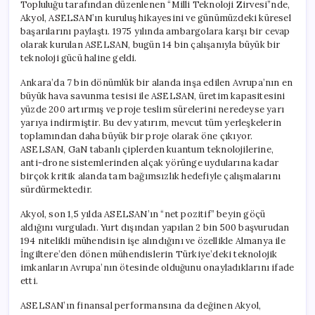
Topluluğu tarafından düzenlenen “Milli Teknoloji Zirvesi”nde,
Akyol, ASELSAN’ın kuruluş hikayesini ve günümüzdeki küresel
başarılarını paylaştı. 1975 yılında ambargolara karşı bir cevap
olarak kurulan ASELSAN, bugün 14 bin çalışanıyla büyük bir
teknoloji gücü haline geldi.
Ankara’da 7 bin dönümlük bir alanda inşa edilen Avrupa’nın en
büyük hava savunma tesisi ile ASELSAN, üretim kapasitesini
yüzde 200 artırmış ve proje teslim sürelerini neredeyse yarı
yarıya indirmiştir. Bu dev yatırım, mevcut tüm yerleşkelerin
toplamından daha büyük bir proje olarak öne çıkıyor.
ASELSAN, GaN tabanlı çiplerden kuantum teknolojilerine,
anti-drone sistemlerinden alçak yörünge uydularına kadar
birçok kritik alanda tam bağımsızlık hedefiyle çalışmalarını
sürdürmektedir.
Akyol, son 1,5 yılda ASELSAN’ın “net pozitif” beyin göçü
aldığını vurguladı. Yurt dışından yapılan 2 bin 500 başvurudan
194 nitelikli mühendisin işe alındığını ve özellikle Almanya ile
İngiltere’den dönen mühendislerin Türkiye’deki teknolojik
imkanların Avrupa’nın ötesinde olduğunu onayladıklarını ifade
etti.
ASELSAN’ın finansal performansına da değinen Akyol,