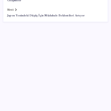
Gelişmeler
Next
Japon Yenindeki Düşüş İçin Müdahale Beklentileri Artıyor
SON YAZILAR
TBMM Adalet Komisyonu’nda ‘pislik’ tartışması:
MHP’li Bülbül masaya yumruk attı, İYİ Partili vekilin
üzerine yürüdü
OpenAI’ın İlk Cihazı için Fiyat ve Tasarım Belli Oldu
Yakıt sıkıntısı Rusya’ya 13 yıllık yasağı kaldırttı