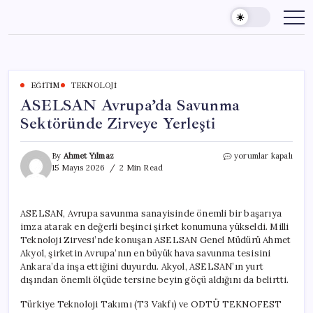
Skip
to
content
EĞITIM
TEKNOLOJI
ASELSAN Avrupa’da Savunma
Sektöründe Zirveye Yerleşti
ASELSAN
By
Ahmet Yılmaz
yorumlar kapalı
Avrupa’da
15 Mayıs 2026
2 Min Read
Savunma
Sektöründe
Zirveye
ASELSAN, Avrupa savunma sanayisinde önemli bir başarıya
Yerleşti
imza atarak en değerli beşinci şirket konumuna yükseldi. Milli
için
Teknoloji Zirvesi’nde konuşan ASELSAN Genel Müdürü Ahmet
Akyol, şirketin Avrupa’nın en büyük hava savunma tesisini
Ankara’da inşa ettiğini duyurdu. Akyol, ASELSAN’ın yurt
dışından önemli ölçüde tersine beyin göçü aldığını da belirtti.
Türkiye Teknoloji Takımı (T3 Vakfı) ve ODTÜ TEKNOFEST