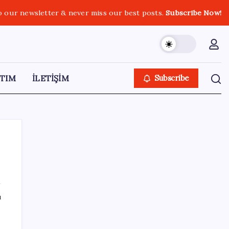
o our newsletter & never miss our best posts.
Subscribe Now!
TIM
İLETİŞİM
Subscribe
SON YAZILAR
ı
TBMM Adalet Komisyonu’nda ‘pislik’
tartışması: MHP’li Bülbül masaya yumruk