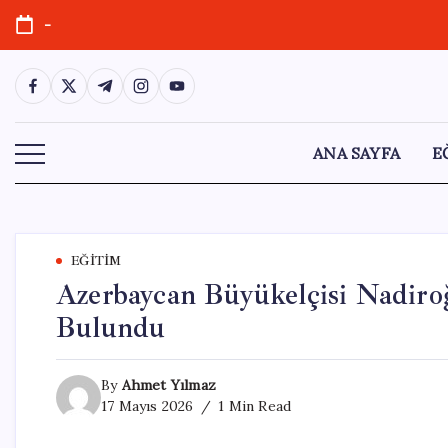
Skip
-
to
content
https://www.facebook.com/
https://twitter.com/
https://t.me/
https://www.instagram.com/
https://youtube.com/
ANA SAYFA
E
EĞITIM
Azerbaycan Büyükelçisi Nadiro
Bulundu
By
Ahmet Yılmaz
17 Mayıs 2026
1 Min Read