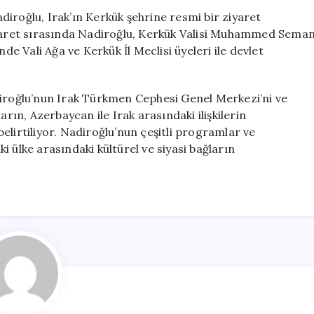
Önemli
iroğlu, Irak’ın Kerkük şehrine resmi bir ziyaret
Temaslarda
ziyaret sırasında Nadiroğlu, Kerkük Valisi Muhammed Sema
Bulundu
şinde Vali Ağa ve Kerkük İl Meclisi üyeleri ile devlet
için
diroğlu’nun Irak Türkmen Cephesi Genel Merkezi’ni ve
arın, Azerbaycan ile Irak arasındaki ilişkilerin
elirtiliyor. Nadiroğlu’nun çeşitli programlar ve
iki ülke arasındaki kültürel ve siyasi bağların