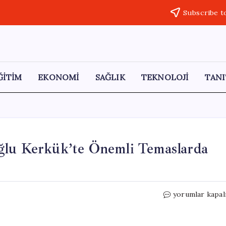
Subscribe t
ĞİTİM
EKONOMİ
SAĞLIK
TEKNOLOJİ
TANI
ğlu Kerkük’te Önemli Temaslarda
Azerbaycan
yorumlar kapal
Büyükelçisi
Nadiroğlu
Kerkük’te