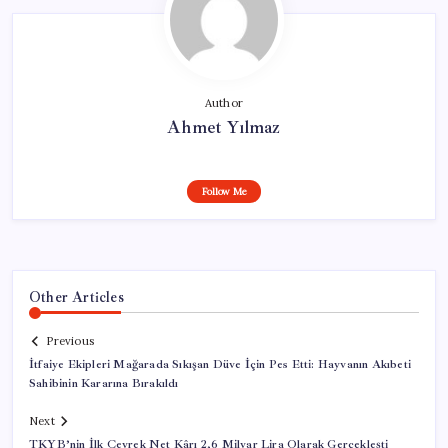
Author
Ahmet Yılmaz
Follow Me
Other Articles
Previous
İtfaiye Ekipleri Mağarada Sıkışan Düve İçin Pes Etti: Hayvanın Akıbeti
Sahibinin Kararına Bırakıldı
Next
TKYB’nin İlk Çeyrek Net Kârı 2,6 Milyar Lira Olarak Gerçekleşti