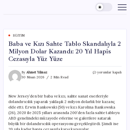
Skip
to
content
EĞITIM
Baba ve Kızı Sahte Tablo Skandalıyla 2
Milyon Dolar Kazandı: 20 Yıl Hapis
Cezasıyla Yüz Yüze
Baba
By
Ahmet Yılmaz
yorumlar kapalı
ve
30 Nisan 2026
2 Min Read
Kızı
Sahte
Tablo
New Jersey’den bir baba ve kızı, sahte sanat eserleriyle
Skandalıyla
dolandırıcılık yaparak yaklaşık 2 milyon dolarlık bir kazanç
2
Milyon
elde etti. Erwin Bankowski (50) ve kızı Karolina Bankowska
Dolar
(26), 2020 ile 2025 yılları arasında 200’den fazla sahte tabloyu
Kazandı:
ABD genelindeki müzayede evlerine ve galerilere satarak
20
büyük bir dolandırıcılık operasyonu gerçekleştirdi. Şimdi ise
Yıl
20 yıla kadar hapis cezasıyla karşı karşıyalar.