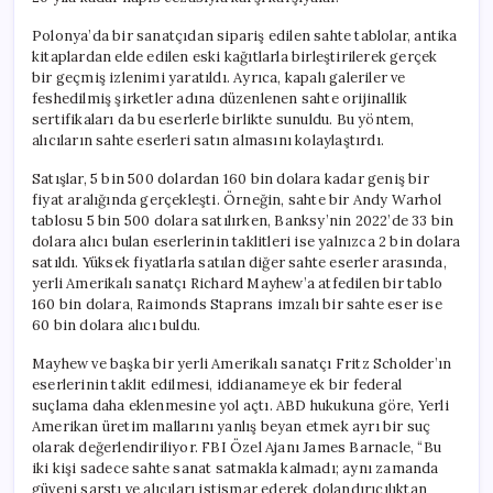
Hapis
Cezasıyla
Polonya’da bir sanatçıdan sipariş edilen sahte tablolar, antika
Yüz
kitaplardan elde edilen eski kağıtlarla birleştirilerek gerçek
Yüze
bir geçmiş izlenimi yaratıldı. Ayrıca, kapalı galeriler ve
için
feshedilmiş şirketler adına düzenlenen sahte orijinallik
sertifikaları da bu eserlerle birlikte sunuldu. Bu yöntem,
alıcıların sahte eserleri satın almasını kolaylaştırdı.
Satışlar, 5 bin 500 dolardan 160 bin dolara kadar geniş bir
fiyat aralığında gerçekleşti. Örneğin, sahte bir Andy Warhol
tablosu 5 bin 500 dolara satılırken, Banksy’nin 2022’de 33 bin
dolara alıcı bulan eserlerinin taklitleri ise yalnızca 2 bin dolara
satıldı. Yüksek fiyatlarla satılan diğer sahte eserler arasında,
yerli Amerikalı sanatçı Richard Mayhew’a atfedilen bir tablo
160 bin dolara, Raimonds Staprans imzalı bir sahte eser ise
60 bin dolara alıcı buldu.
Mayhew ve başka bir yerli Amerikalı sanatçı Fritz Scholder’ın
eserlerinin taklit edilmesi, iddianameye ek bir federal
suçlama daha eklenmesine yol açtı. ABD hukukuna göre, Yerli
Amerikan üretim mallarını yanlış beyan etmek ayrı bir suç
olarak değerlendiriliyor. FBI Özel Ajanı James Barnacle, “Bu
iki kişi sadece sahte sanat satmakla kalmadı; aynı zamanda
güveni sarstı ve alıcıları istismar ederek dolandırıcılıktan