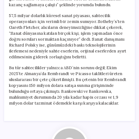
kazanç sağlamaya çalıştı” şeklinde yorumda bulundu.
57,5 milyar dolarlık küresel sanat piyasası, sahtecilik
operasyonları için verimli bir zemin sunuyor. Sotheby’s’ten
Gareth Fletcher, alıcıların deneyimsizliğine dikkat çekerek,
“Sanat dünyasına katılan birçok kişi, işlem yapmadan önce
doğru soruları sormaktan kaçınıyor” dedi. Sanat danışmanı
Richard Polsky ise, günümüzdeki baskı teknolojilerinin
ilerlemesi nedeniyle sahte eserlerin, orijinal eserlerden ayırt
edilmesinin giderek zorlaştığını belirtti.
Bu tür sahtecilikler yalnızca ABD’nin sorunu değil; Ekim
2025’te Almanya’da Rembrandt ve Picasso taklitleri üreten
uluslararası bir çete çökertilmişti. Bu çetenin bir Rembrandt
kopyasını 150 milyon dolara satışa sunma girişiminde
bulunduğu ortaya çıkmıştı. Bankowski ve Bankowska,
mahkumiyet durumunda 20 yıla kadar hapis cezası ve 1,9
milyon dolar tazminat ödemekle karşı karşıya kalacaklar.