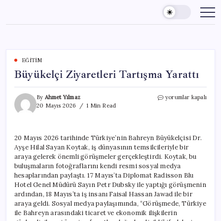
Skip
to
content
EĞITIM
Büyükelçi Ziyaretleri Tartışma Yarattı
Büyükelçi
By
Ahmet Yılmaz
yorumlar kapalı
Ziyaretleri
20 Mayıs 2026
1 Min Read
Tartışma
Yarattı
için
20 Mayıs 2026 tarihinde Türkiye’nin Bahreyn Büyükelçisi Dr.
Ayşe Hilal Sayan Koytak, iş dünyasının temsilcileriyle bir
araya gelerek önemli görüşmeler gerçekleştirdi. Koytak, bu
buluşmaların fotoğraflarını kendi resmi sosyal medya
hesaplarından paylaştı. 17 Mayıs’ta Diplomat Radisson Blu
Hotel Genel Müdürü Sayın Petr Dubsky ile yaptığı görüşmenin
ardından, 18 Mayıs’ta iş insanı Faisal Hassan Jawad ile bir
araya geldi. Sosyal medya paylaşımında, “Görüşmede, Türkiye
ile Bahreyn arasındaki ticaret ve ekonomik ilişkilerin