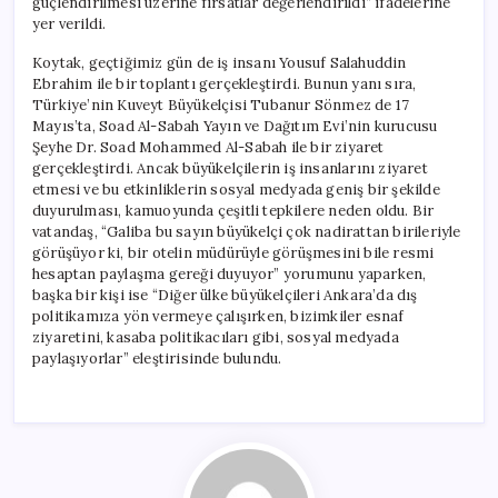
güçlendirilmesi üzerine fırsatlar değerlendirildi” ifadelerine
yer verildi.
Koytak, geçtiğimiz gün de iş insanı Yousuf Salahuddin
Ebrahim ile bir toplantı gerçekleştirdi. Bunun yanı sıra,
Türkiye’nin Kuveyt Büyükelçisi Tubanur Sönmez de 17
Mayıs’ta, Soad Al-Sabah Yayın ve Dağıtım Evi’nin kurucusu
Şeyhe Dr. Soad Mohammed Al-Sabah ile bir ziyaret
gerçekleştirdi. Ancak büyükelçilerin iş insanlarını ziyaret
etmesi ve bu etkinliklerin sosyal medyada geniş bir şekilde
duyurulması, kamuoyunda çeşitli tepkilere neden oldu. Bir
vatandaş, “Galiba bu sayın büyükelçi çok nadirattan birileriyle
görüşüyor ki, bir otelin müdürüyle görüşmesini bile resmi
hesaptan paylaşma gereği duyuyor” yorumunu yaparken,
başka bir kişi ise “Diğer ülke büyükelçileri Ankara’da dış
politikamıza yön vermeye çalışırken, bizimkiler esnaf
ziyaretini, kasaba politikacıları gibi, sosyal medyada
paylaşıyorlar” eleştirisinde bulundu.