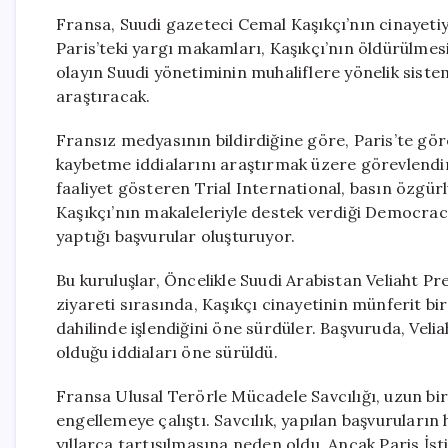
Fransa, Suudi gazeteci Cemal Kaşıkçı’nın cinayetiyl
Paris’teki yargı makamları, Kaşıkçı’nın öldürülmesi
olayın Suudi yönetiminin muhaliflere yönelik sistem
araştıracak.
Fransız medyasının bildirdiğine göre, Paris’te göre
kaybetme iddialarını araştırmak üzere görevlendir
faaliyet gösteren Trial International, basın özgü
Kaşıkçı’nın makaleleriyle destek verdiği Democra
yaptığı başvurular oluşturuyor.
Bu kuruluşlar, Öncelikle Suudi Arabistan Veliaht
ziyareti sırasında, Kaşıkçı cinayetinin münferit bi
dahilinde işlendiğini öne sürdüler. Başvuruda, Veli
olduğu iddiaları öne sürüldü.
Fransa Ulusal Terörle Mücadele Savcılığı, uzun 
engellemeye çalıştı. Savcılık, yapılan başvuruları
yıllarca tartışılmasına neden oldu. Ancak Paris İs