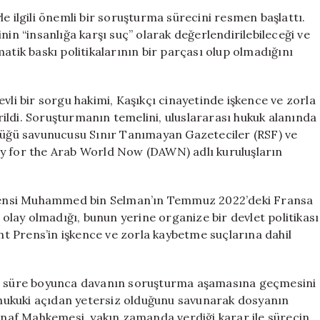
Başlatıldı:
e ilgili önemli bir soruşturma sürecini resmen başlattı.
Fransa’dan
nin “insanlığa karşı suç” olarak değerlendirilebileceği ve
Prens
atik baskı politikalarının bir parçası olup olmadığını
Selman’a
Yönelik
Soruşturma
vli bir sorgu hakimi, Kaşıkçı cinayetinde işkence ve zorla
için
ildi. Soruşturmanın temelini, uluslararası hukuk alanında
rlüğü savunucusu Sınır Tanımayan Gazeteciler (RSF) ve
cy for the Arab World Now (DAWN) adlı kuruluşların
 Prensi Muhammed bin Selman’ın Temmuz 2022’deki Fransa
r olay olmadığı, bunun yerine organize bir devlet politikası
aht Prens’in işkence ve zorla kaybetme suçlarına dahil
bir süre boyunca davanın soruşturma aşamasına geçmesini
n hukuki açıdan yetersiz olduğunu savunarak dosyanın
tinaf Mahkemesi, yakın zamanda verdiği karar ile sürecin