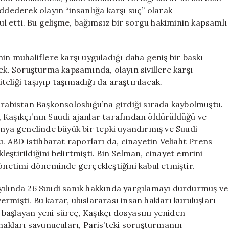
ddederek olayın “insanlığa karşı suç” olarak
bul etti. Bu gelişme, bağımsız bir sorgu hakiminin kapsamlı
in muhaliflere karşı uyguladığı daha geniş bir baskı
cek. Soruşturma kapsamında, olayın sivillere karşı
iteliği taşıyıp taşımadığı da araştırılacak.
Arabistan Başkonsolosluğu’na girdiği sırada kaybolmuştu.
 Kaşıkçı’nın Suudi ajanlar tarafından öldürüldüğü ve
ünya genelinde büyük bir tepki uyandırmış ve Suudi
ı. ABD istihbarat raporları da, cinayetin Veliaht Prens
ştirildiğini belirtmişti. Bin Selman, cinayet emrini
yönetimi döneminde gerçekleştiğini kabul etmiştir.
yılında 26 Suudi sanık hakkında yargılamayı durdurmuş ve
mişti. Bu karar, uluslararası insan hakları kuruluşları
da başlayan yeni süreç, Kaşıkçı dosyasını yeniden
 hakları savunucuları, Paris’teki soruşturmanın