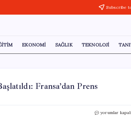
Subscribe t
ĞİTİM
EKONOMİ
SAĞLIK
TEKNOLOJİ
TANI
aşlatıldı: Fransa’dan Prens
Cemal
yorumlar kapal
Kaşıkçı
Davası
Yeniden