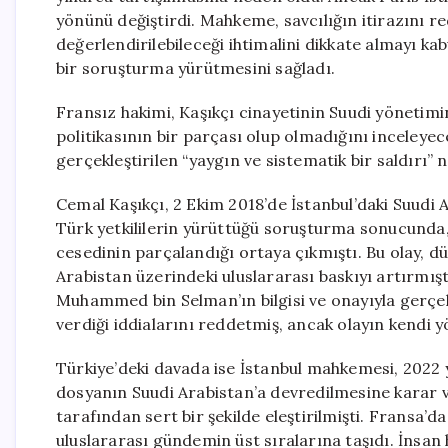
yönünü değiştirdi. Mahkeme, savcılığın itirazını re
değerlendirilebileceği ihtimalini dikkate almayı ka
bir soruşturma yürütmesini sağladı.
Fransız hakimi, Kaşıkçı cinayetinin Suudi yönetimin
politikasının bir parçası olup olmadığını inceleye
gerçekleştirilen “yaygın ve sistematik bir saldırı” n
Cemal Kaşıkçı, 2 Ekim 2018’de İstanbul’daki Suudi 
Türk yetkililerin yürüttüğü soruşturma sonucunda,
cesedinin parçalandığı ortaya çıkmıştı. Bu olay, d
Arabistan üzerindeki uluslararası baskıyı artırmışt
Muhammed bin Selman’ın bilgisi ve onayıyla gerçekle
verdiği iddialarını reddetmiş, ancak olayın kendi 
Türkiye’deki davada ise İstanbul mahkemesi, 2022 
dosyanın Suudi Arabistan’a devredilmesine karar ver
tarafından sert bir şekilde eleştirilmişti. Fransa’
uluslararası gündemin üst sıralarına taşıdı. İnsan