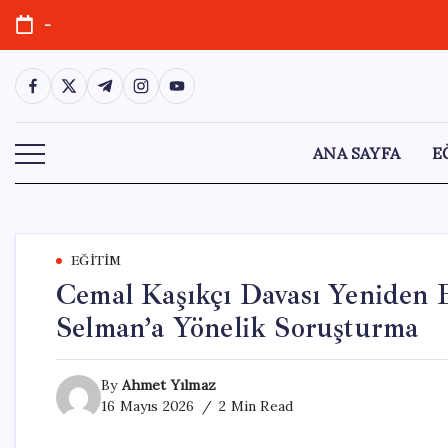
Skip
-
to
content
https://www.facebook.com/
https://twitter.com/
https://t.me/
https://www.instagram.com/
https://youtube.com/
ANA SAYFA
E
EĞITIM
Cemal Kaşıkçı Davası Yeniden B
Selman’a Yönelik Soruşturma
By
Ahmet Yılmaz
16 Mayıs 2026
2 Min Read