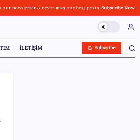
o our newsletter & never miss our best posts.
Subscribe Now!
TIM
İLETİŞİM
Subscribe
SON YAZILAR
ı
Etteki protein marulda üretildi!