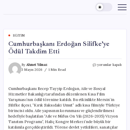
Skip
to
content
EĞITIM
Cumhurbaşkanı Erdoğan Silifke’ye
Ödül Takdim Etti
Cumhurbaşkanı
By
Ahmet Yılmaz
yorumlar kapalı
Erdoğan
3 Mayıs 2026
1 Min Read
Silifke’ye
Ödül
Takdim
Cumhurbaşkanı Recep Tayyip Erdoğan, Aile ve Sosyal
Etti
Hizmetler Bakanlığı tarafından düzenlenen Kısa Film
için
Yarışması’nın ödül törenine katıldı. Bu etkinlikte Mersin’in
Silifke ilçesi, “Kırık Saksıdaki Umut” adlı kısa filmiyle Türkiye
birincisi oldu. Aile yapısının korunması ve güçlendirilmesi
hedefiyle başlatılan “Aile ve Nüfus On Yılı (2026-2035) Vizyon
Tanıtım Programı”, Haliç Kongre Merkezi’nde büyük bir
katılımla gerçekleştirildi. Törene devlet yetkilileri, sanatçılar