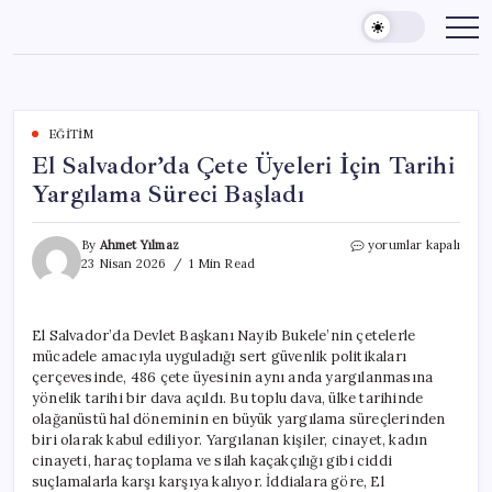
Skip
to
content
EĞITIM
El Salvador’da Çete Üyeleri İçin Tarihi
Yargılama Süreci Başladı
El
By
Ahmet Yılmaz
yorumlar kapalı
Salvador’da
23 Nisan 2026
1 Min Read
Çete
Üyeleri
İçin
El Salvador’da Devlet Başkanı Nayib Bukele’nin çetelerle
Tarihi
mücadele amacıyla uyguladığı sert güvenlik politikaları
Yargılama
Süreci
çerçevesinde, 486 çete üyesinin aynı anda yargılanmasına
Başladı
yönelik tarihi bir dava açıldı. Bu toplu dava, ülke tarihinde
için
olağanüstü hal döneminin en büyük yargılama süreçlerinden
biri olarak kabul ediliyor. Yargılanan kişiler, cinayet, kadın
cinayeti, haraç toplama ve silah kaçakçılığı gibi ciddi
suçlamalarla karşı karşıya kalıyor. İddialara göre, El