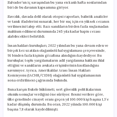
Salvador’un iç savaşından bu yana en kanlı hafta sonlarından
biri de bu davanın kapsamına giriyor.
Savcılık, davada delil olarak otopsi raporları, balistik analizler
ve tanık ifadelerini sunarak, her bir suç için en yüksek cezanın
verilmesini talep etti. Bazı sanıkların birden fazla suçlamadan
mahkum edilmesi durumunda 245 yıla kadar hapis cezası
alabilecekleri belirtildi.
İnsan hakları kuruluşları, 2022 yılından bu yana devam eden ve
birçok kez uzatılan olağanüstü hal uygulaması çerçevesinde,
91 binden fazla kişinin gözaltına alındığını kaydediyor. Bu
kuruluşlar, toplu yargılamaların adil yargılanma hakkını ihlal
ettiğini ve sanıkların avukata erişimlerinin kısıtlandığını
savunuyor. Ayrıca, Amerikalılar Arası İnsan Hakları
Komisyonu (IACHR/CIDH) olağanüstü hal uygulamasının
sona erdirilmesi çağrısında bulundu.
Buna karşın Bukele hükümeti, sert güvenlik politikalarının
olumlu sonuçlar verdiğini öne sürüyor. Resmi verilere göre,
ülke genelinde cinayet oranı geçen yıl 100.000 kişi başına 1,3’e
kadar düşmüş durumda. Bu oran, 2022 yılında 100.000 kişi
başına 7,8 olarak kaydedilmişti.