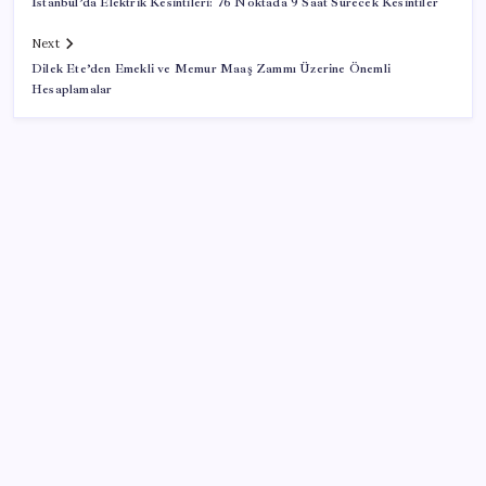
İstanbul’da Elektrik Kesintileri: 76 Noktada 9 Saat Sürecek Kesintiler
Next
Dilek Ete’den Emekli ve Memur Maaş Zammı Üzerine Önemli
Hesaplamalar
SON YAZILAR
Etteki protein marulda üretildi!
Çanakkale Belediye Başkanı Muharrem Erkek YENİ
Parti’ye katıldı
Mersin’deki orman yangını ikinci gününde kontrol