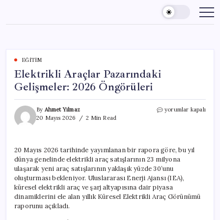
Skip
to
content
EĞITIM
Elektrikli Araçlar Pazarındaki
Gelişmeler: 2026 Öngörüleri
Elektrikli
By
Ahmet Yılmaz
yorumlar kapalı
Araçlar
20 Mayıs 2026
2 Min Read
Pazarındaki
Gelişmeler:
2026
20 Mayıs 2026 tarihinde yayımlanan bir rapora göre, bu yıl
Öngörüleri
dünya genelinde elektrikli araç satışlarının 23 milyona
için
ulaşarak yeni araç satışlarının yaklaşık yüzde 30’unu
oluşturması bekleniyor. Uluslararası Enerji Ajansı (IEA),
küresel elektrikli araç ve şarj altyapısına dair piyasa
dinamiklerini ele alan yıllık Küresel Elektrikli Araç Görünümü
raporunu açıkladı.