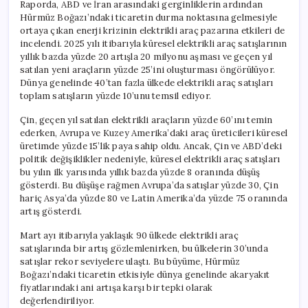
Raporda, ABD ve İran arasındaki gerginliklerin ardından
Hürmüz Boğazı’ndaki ticaretin durma noktasına gelmesiyle
ortaya çıkan enerji krizinin elektrikli araç pazarına etkileri de
incelendi. 2025 yılı itibarıyla küresel elektrikli araç satışlarının
yıllık bazda yüzde 20 artışla 20 milyonu aşması ve geçen yıl
satılan yeni araçların yüzde 25’ini oluşturması öngörülüyor.
Dünya genelinde 40’tan fazla ülkede elektrikli araç satışları
toplam satışların yüzde 10’unu temsil ediyor.
Çin, geçen yıl satılan elektrikli araçların yüzde 60’ını temin
ederken, Avrupa ve Kuzey Amerika’daki araç üreticileri küresel
üretimde yüzde 15’lik paya sahip oldu. Ancak, Çin ve ABD’deki
politik değişiklikler nedeniyle, küresel elektrikli araç satışları
bu yılın ilk yarısında yıllık bazda yüzde 8 oranında düşüş
gösterdi. Bu düşüşe rağmen Avrupa’da satışlar yüzde 30, Çin
hariç Asya’da yüzde 80 ve Latin Amerika’da yüzde 75 oranında
artış gösterdi.
Mart ayı itibarıyla yaklaşık 90 ülkede elektrikli araç
satışlarında bir artış gözlemlenirken, bu ülkelerin 30’unda
satışlar rekor seviyelere ulaştı. Bu büyüme, Hürmüz
Boğazı’ndaki ticaretin etkisiyle dünya genelinde akaryakıt
fiyatlarındaki ani artışa karşı bir tepki olarak
değerlendiriliyor.