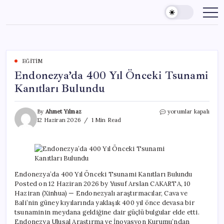
Skip
to
content
EĞITIM
Endonezya’da 400 Yıl Önceki Tsunami
Kanıtları Bulundu
Endonezya’da
By
Ahmet Yılmaz
yorumlar kapalı
400
12 Haziran 2026
1 Min Read
Yıl
Önceki
Tsunami
Kanıtları
Bulundu
için
Endonezya’da 400 Yıl Önceki Tsunami Kanıtları Bulundu
Posted on 12 Haziran 2026 by Yusuf Arslan CAKARTA, 10
Haziran (Xinhua) — Endonezyalı araştırmacılar, Cava ve
Bali’nin güney kıyılarında yaklaşık 400 yıl önce devasa bir
tsunaminin meydana geldiğine dair güçlü bulgular elde etti.
Endonezya Ulusal Araştırma ve İnovasyon Kurumu’ndan