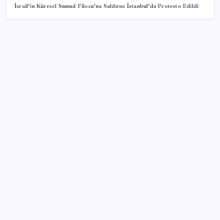
İsrail’in Küresel Sumud Filosu’na Saldırısı İstanbul’da Protesto Edildi
SON YAZILAR
Etteki protein marulda üretildi!
Çanakkale Belediye Başkanı Muharrem Erkek YENİ
Parti’ye katıldı
Mersin’deki orman yangını ikinci gününde kontrol
altına alındı
İspanya toprağına göçmen akını
2 ülkeyi yer altından birbirine bağlayacaklar: Yolculuk