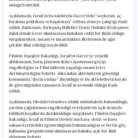
olduğu belirtildi.
Açıklamada, İsrail’in bu saldırıyla Gazze’deki “soykırım, aç
bırakma politikası ve kuşatmayı” örtbas etmeye çalıştığı ifade
edildi. Saldırının, Birleşmiş Milletler Deniz Hukuku Sözleşmesi
dahil olmak üzere uluslararası hukukun ciddi bir ihlali olduğu
vurgulanırken, insani ve insan hakları ilkelerinin de ağır
şekilde ihlal edildiği kaydedildi.
Filistin Dışişleri Bakanlığı, İsrail’in Gazze’ye yönelik
ablukasının, barış planının ikinci aşamasına geçişi
engellediğini ve Filistinlilerin yaşadığı insani krizi
derinleştirdiğini belirtti. Alıkonulan aktivistlerin güvenliği
konusunda “derin endişe” duyulduğu ve bu aktivistlerin hayatı
ile güvenliğinden tamamen İsrail’in sorumlu olduğu ifade
edildi.
Açıklamada, filodaki teknelere silahlı müdahalede bulunulduğu,
yardım çağrılarının engellendiği ve teknelerin açık denizde
tehlikeli koşullarda durdurulduğu vurgulandı. Filistin Dışişleri
Bakanlığı, İsrail’in Filistin Devleti’nin kara, deniz ve hava
sahası üzerindeki egemenliğinin bulunmadığını ve bu tür güç
kullanma girişimlerinin uluslararası hukuka açık bir ihlal
olduğunu belirtti.