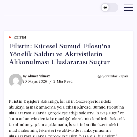
Skip
to
content
EĞITIM
Filistin: Küresel Sumud Filosu’na
Yönelik Saldırı ve Aktivistlerin
Alıkonulması Uluslararası Suçtur
Filistin:
By
Ahmet Yılmaz
yorumlar kapalı
Küresel
20 Mayıs 2026
2 Min Read
Sumud
Filosu’na
Yönelik
Filistin Dışişleri Bakanlığı, İsrail’in Gazze Şeridi’ndeki
Saldırı
ablukayı aşmak amacıyla yola çıkan Küresel Sumud Filosu’na
ve
Aktivistlerin
uluslararası sularda gerçekleştirdiği saldırıyı “savaş suçu” ve
Alıkonulması
“tam anlamıyla deniz korsanlığı” olarak nitelendirdi. Bakanlık
Uluslararası
tarafından yapılan açıklamada, İsrail’in bu filo üzerindeki
Suçtur
müdahalesinin, tekneleri ve aktivistleri alıkoymasının
için
uluslararası sularda gerçekleştirilen “yasa dışı bir eylem”