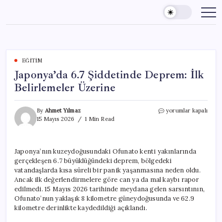
Skip
to
content
EĞITIM
Japonya’da 6.7 Şiddetinde Deprem: İlk
Belirlemeler Üzerine
Japonya’da
By
Ahmet Yılmaz
yorumlar kapalı
6.7
15 Mayıs 2026
1 Min Read
Şiddetinde
Deprem:
İlk
Japonya’nın kuzeydoğusundaki Ofunato kenti yakınlarında
Belirlemeler
gerçekleşen 6.7 büyüklüğündeki deprem, bölgedeki
Üzerine
için
vatandaşlarda kısa süreli bir panik yaşanmasına neden oldu.
Ancak ilk değerlendirmelere göre can ya da mal kaybı rapor
edilmedi. 15 Mayıs 2026 tarihinde meydana gelen sarsıntının,
Ofunato’nun yaklaşık 8 kilometre güneydoğusunda ve 62.9
kilometre derinlikte kaydedildiği açıklandı.