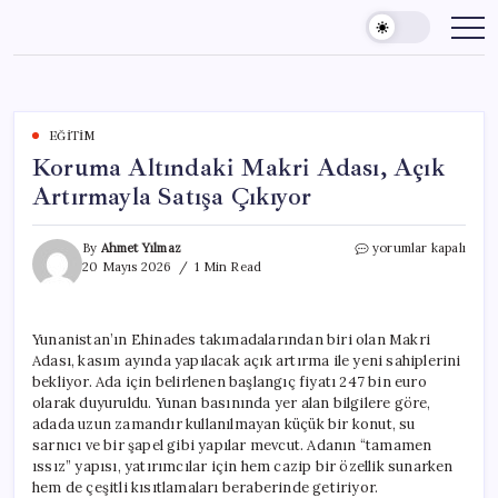
Skip
to
content
EĞITIM
Koruma Altındaki Makri Adası, Açık
Artırmayla Satışa Çıkıyor
Koruma
By
Ahmet Yılmaz
yorumlar kapalı
Altındaki
20 Mayıs 2026
1 Min Read
Makri
Adası,
Açık
Yunanistan’ın Ehinades takımadalarından biri olan Makri
Artırmayla
Adası, kasım ayında yapılacak açık artırma ile yeni sahiplerini
Satışa
Çıkıyor
bekliyor. Ada için belirlenen başlangıç fiyatı 247 bin euro
için
olarak duyuruldu. Yunan basınında yer alan bilgilere göre,
adada uzun zamandır kullanılmayan küçük bir konut, su
sarnıcı ve bir şapel gibi yapılar mevcut. Adanın “tamamen
ıssız” yapısı, yatırımcılar için hem cazip bir özellik sunarken
hem de çeşitli kısıtlamaları beraberinde getiriyor.