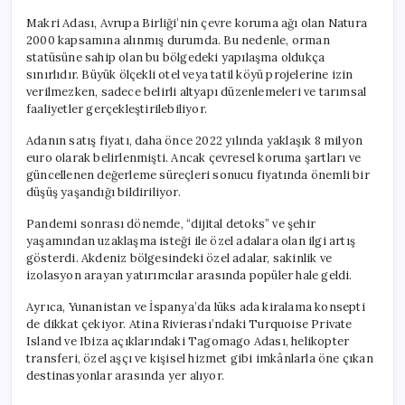
Makri Adası, Avrupa Birliği’nin çevre koruma ağı olan Natura
2000 kapsamına alınmış durumda. Bu nedenle, orman
statüsüne sahip olan bu bölgedeki yapılaşma oldukça
sınırlıdır. Büyük ölçekli otel veya tatil köyü projelerine izin
verilmezken, sadece belirli altyapı düzenlemeleri ve tarımsal
faaliyetler gerçekleştirilebiliyor.
Adanın satış fiyatı, daha önce 2022 yılında yaklaşık 8 milyon
euro olarak belirlenmişti. Ancak çevresel koruma şartları ve
güncellenen değerleme süreçleri sonucu fiyatında önemli bir
düşüş yaşandığı bildiriliyor.
Pandemi sonrası dönemde, “dijital detoks” ve şehir
yaşamından uzaklaşma isteği ile özel adalara olan ilgi artış
gösterdi. Akdeniz bölgesindeki özel adalar, sakinlik ve
izolasyon arayan yatırımcılar arasında popüler hale geldi.
Ayrıca, Yunanistan ve İspanya’da lüks ada kiralama konsepti
de dikkat çekiyor. Atina Rivierası’ndaki Turquoise Private
Island ve Ibiza açıklarındaki Tagomago Adası, helikopter
transferi, özel aşçı ve kişisel hizmet gibi imkânlarla öne çıkan
destinasyonlar arasında yer alıyor.