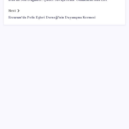
Next
Erzurum’da Polis Eşleri Derneği’nin Dayanışma Kermesi
SON YAZILAR
Etteki protein marulda üretildi!
Çanakkale Belediye Başkanı Muharrem Erkek YENİ
Parti’ye katıldı
Mersin’deki orman yangını ikinci gününde kontrol
altına alındı