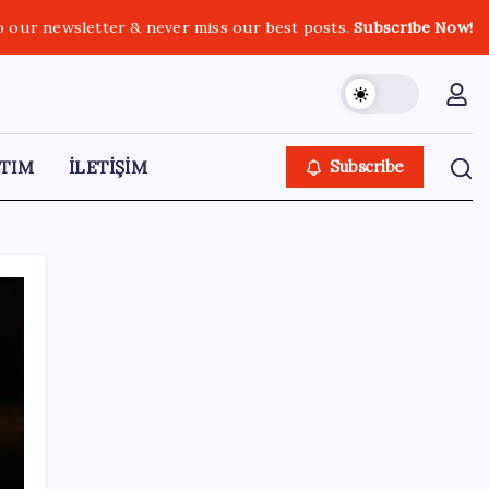
o our newsletter & never miss our best posts.
Subscribe Now!
TIM
İLETİŞİM
Subscribe
SON YAZILAR
OpenAI’ın İlk Cihazı için Fiyat ve Tasarım
Belli Oldu