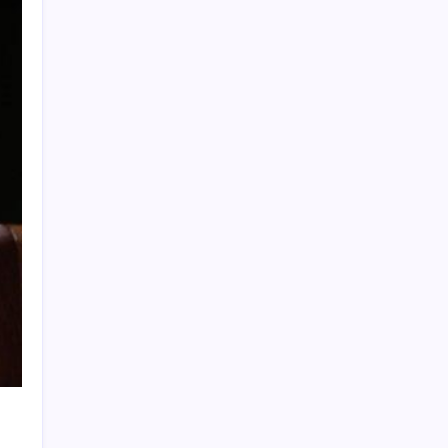
Yakıt sıkıntısı Rusya’ya 13 yıllık yasağı
kaldırttı
2026 YÖKDİL/2 ne zaman, saat kaçta?
YÖKDİL/2 sınavı kaç dakika, kaç soru?
TMO’nun fındık fiyatına YENİ Partili Seyit
Torun’dan tepki: ‘Bu, sefalet fiyatıdır’
TL mevduat faizi Mart’tan bu yana en düşük
seviyede
YÖK’ten uluslararası mezunlara 2 yıllık
ikamet hakkı
Etteki protein marulda üretildi!
Çanakkale Belediye Başkanı Muharrem
Erkek YENİ Parti’ye katıldı
Mersin’deki orman yangını ikinci gününde
kontrol altına alındı
İspanya toprağına göçmen akını