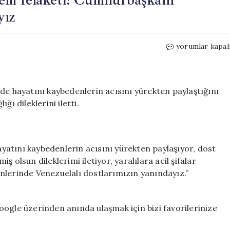
yız
Son
yorumlar kapal
dakika…
Venezuela’da
deprem
felaketi!
 hayatını kaybedenlerin acısını yürekten paylaştığını
Cumhurbaşkanı
ı dileklerini iletti.
Erdoğan:
Dostlarımızın
yanındayız
için
atını kaybedenlerin acısını yürekten paylaşıyor, dost
 olsun dileklerimi iletiyor, yaralılara acil şifalar
nlerinde Venezuelalı dostlarımızın yanındayız.”
ogle üzerinden anında ulaşmak için bizi favorilerinize