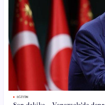
EĞITIM
Son dakika… Venezuela’da depr