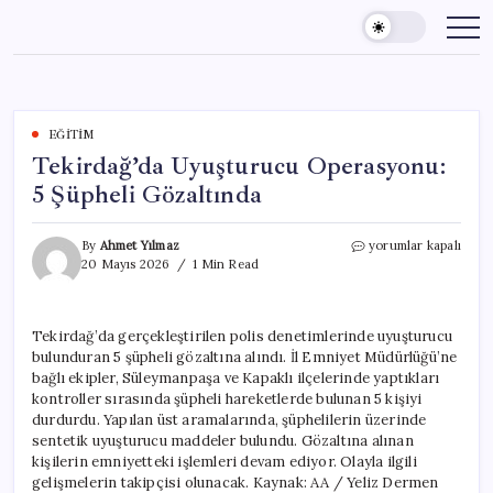
Skip
to
content
EĞITIM
Tekirdağ’da Uyuşturucu Operasyonu:
5 Şüpheli Gözaltında
Tekirdağ’da
By
Ahmet Yılmaz
yorumlar kapalı
Uyuşturucu
20 Mayıs 2026
1 Min Read
Operasyonu:
5
Şüpheli
Tekirdağ’da gerçekleştirilen polis denetimlerinde uyuşturucu
Gözaltında
bulunduran 5 şüpheli gözaltına alındı. İl Emniyet Müdürlüğü’ne
için
bağlı ekipler, Süleymanpaşa ve Kapaklı ilçelerinde yaptıkları
kontroller sırasında şüpheli hareketlerde bulunan 5 kişiyi
durdurdu. Yapılan üst aramalarında, şüphelilerin üzerinde
sentetik uyuşturucu maddeler bulundu. Gözaltına alınan
kişilerin emniyetteki işlemleri devam ediyor. Olayla ilgili
gelişmelerin takipçisi olunacak. Kaynak: AA / Yeliz Dermen