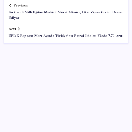
Previous
Kırklareli Milli Eğitim Müdürü Murat Altınöz, Okul Ziyaretlerine Devam
Ediyor
Next
EPDK Raporu: Mart Ayında Türkiye’nin Petrol İthalatı Yüzde 7,79 Arttı
SON YAZILAR
Etteki protein marulda üretildi!
Çanakkale Belediye Başkanı Muharrem Erkek YENİ
Parti’ye katıldı