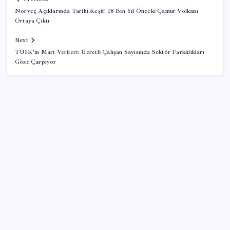
Norveç Açıklarında Tarihi Keşif: 18 Bin Yıl Önceki Çamur Volkanı
Ortaya Çıktı
Next
TÜİK’in Mart Verileri: Ücretli Çalışan Sayısında Sektör Farklılıkları
Göze Çarpıyor
SON YAZILAR
Çanakkale Belediye Başkanı Muharrem Erkek YENİ
Parti’ye katıldı
Mersin’deki orman yangını ikinci gününde kontrol