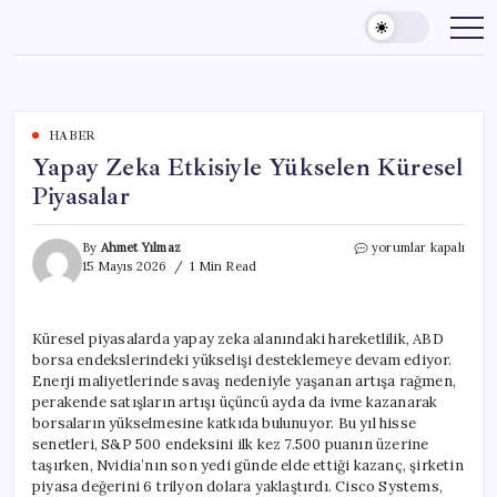
Skip
to
content
HABER
Yapay Zeka Etkisiyle Yükselen Küresel
Piyasalar
Yapay
By
Ahmet Yılmaz
yorumlar kapalı
Zeka
15 Mayıs 2026
1 Min Read
Etkisiyle
Yükselen
Küresel
Küresel piyasalarda yapay zeka alanındaki hareketlilik, ABD
Piyasalar
borsa endekslerindeki yükselişi desteklemeye devam ediyor.
için
Enerji maliyetlerinde savaş nedeniyle yaşanan artışa rağmen,
perakende satışların artışı üçüncü ayda da ivme kazanarak
borsaların yükselmesine katkıda bulunuyor. Bu yıl hisse
senetleri, S&P 500 endeksini ilk kez 7.500 puanın üzerine
taşırken, Nvidia’nın son yedi günde elde ettiği kazanç, şirketin
piyasa değerini 6 trilyon dolara yaklaştırdı. Cisco Systems,