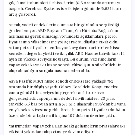
güçlü mali tahminleri ile hisselerini %13 oranında artırmayı
başardı. Cerebras Systems ise ilk işlem gününde %68’lik bir
artış gösterdi.
Ancak, vadeli endekslerin olumsuz bir görünüm sergilediği
gözlemleniyor. ABD Başkanı Trump’ın Hürmüz Boğazı’nın
açılmasına gerek olmadığı yönündeki açıklamaları, petrol
fiyatlarının yükselmesine yol açarak bu düşüşte etkili oldu.
Artan petrol fiyatları, enflasyon kaygılarını artırırken hisse
senetleri değer kaybetti ve iki yıllık ABD Hazine tahvili faizi 14
ayın en yüksek seviyesine ulaştı. Bu durum, yatırımcıların
yapay zeka kaynaklı hisse senedi yükselişinin sürdürülebilir
olup olmadığını sorgulamasına neden oldu.
Asya Pasifik MSCI hisse senedi endeksi ise yaklaşık %2
oranında bir düşüş yaşadı. Güney Kore’deki Kospi endeksi,
cuma günü 8 bin seviyesini geçerek tarihi bir zirve
gerçekleştirdi. Japonya’nın devlet tahvili faizleri, 20 yıllık
tahvilde 6,5 baz puan artışla %3,61’e ulaşarak 1996’dan bu yana
en yüksek seviyesine geldi. Brent ham petrol fiyatları da %1’in
üzerinde bir artışla varil başına 107 doların üzerine çıktı.
Yatırımcılar, yapay zeka alanındaki gelişmelerin piyasalardaki
etkisini yakından takip etmeye devam ediyor.