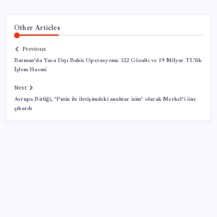
Other Articles
Previous
Batman’da Yasa Dışı Bahis Operasyonu: 122 Gözaltı ve 19 Milyar TL’lik
İşlem Hacmi
Next
Avrupa Birliği, ‘Putin ile iletişimdeki anahtar isim’ olarak Merkel’i öne
çıkardı
SON YAZILAR