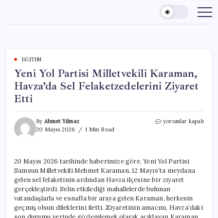
Skip
to
content
EĞITIM
Yeni Yol Partisi Milletvekili Karaman,
Havza’da Sel Felaketzedelerini Ziyaret
Etti
Yeni
By
Ahmet Yılmaz
yorumlar kapalı
Yol
20 Mayıs 2026
1 Min Read
Partisi
Milletvekili
Karaman,
20 Mayıs 2026 tarihinde haberimize göre, Yeni Yol Partisi
Havza’da
Samsun Milletvekili Mehmet Karaman, 12 Mayıs’ta meydana
Sel
Felaketzedelerini
gelen sel felaketinin ardından Havza ilçesine bir ziyaret
Ziyaret
gerçekleştirdi. Selin etkilediği mahallelerde bulunan
Etti
vatandaşlarla ve esnafla bir araya gelen Karaman, herkesin
için
geçmiş olsun dileklerini iletti. Ziyaretinin amacını, Havza’daki
son durumu yerinde gözlemlemek olarak açıklayan Karaman,