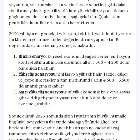
yaşanırsa, yatırımcılar altın yerine hisse senetleri gibi daha
riskli ama yüksek getirili varlıklara yönelebilir. Ayrıca doların
güçlenmesi de altın fiyatlarını aşağı çekebilir. Çünkü altın
genellikle dolar ile ters orantılı hareket eder.
2026 yılı için en gerçekçi yaklaşım, tek bir fiyat tahmini yerine
farklı senaryolar üzerinden değerlendirme yapmaktır. Bu
doğrultuda üç ana senaryo öne çıkmaktadır:
Ilımlı senaryo:
Küresel ekonomi dengeli ilerler, enflasyon
kontrol altına alınır. Bu durumda altın 3.500 – 4.200 dolar
bandında kalabilir.
Yükseliş senaryosu:
Enflasyon yüksek kalır, faizler düşer
ve jeopolitik riskler artar. Bu durumda altın 4.500 – 5.500
dolar aralığına çıkabilir.
Aşırı yükseliş senaryosu:
Büyük ekonomik kriz veya savaş
gibi ciddi gelişmeler yaşanırsa altın 6.000 dolar ve
üzerine çıkabilir.
Sonuç olarak 2026 sonunda altın fiyatlarının büyük ihtimalle
bugünkü seviyelerin üzerinde olacağı yönünde güçlü bir
beklenti bulunmaktadır. Ancak bu artışın ne kadar olacağı
tamamen küresel ekonomik gelişmelere bağlıdır. Altın
yatırımcıları için en önemli nokta, tek bir tahmine bağlı