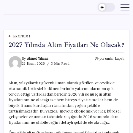
Skip
to
content
EKONOMI
2027 Yılında Altın Fiyatları Ne Olacak?
2027
By
Ahmet Yılmaz
yorumlar kapalı
Yılında
22 Nisan 2026
3 Min Read
Altın
Fiyatları
Ne
Altın, yüzyıllardır güvenli liman olarak görülen ve özellikle
Olacak?
ekonomik belirsizlik dönemlerinde yatırımcıların en çok
için
tercih ettiği varlıklardan biridir. 2026 yılı sonu için altın
fiyatlarının ne olacağı ise hem bireysel yatırımcılar hem de
büyük finans kuruluşları tarafından yoğun şekilde
tartışılmaktadır. Bu yazıda, mevcut ekonomik veriler, küresel
gelişmeler ve uzman tahminleri ışığında 2026 sonunda altın
fiyatlarının ne olabileceğini detaylı şekilde ele alacağız.
Öncelikle altın fiyatlarını etkileyen temel faktörleri anlamak