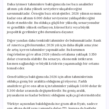
Daha iyimser tahminlere baktığımızda ise bazı analistler
altının çok daha yüksek seviyelere ulaşabileceğini
savunmaktadır. Örneğin bazı stratejistler, 2026 yılının sonuna
kadar ons altının 6.000 dolar seviyesine yaklaşabileceğini
ifade etmektedir. Bu oldukça güçlü bir yükseliş senaryosudur
ve genellikle yüksek enflasyon, küresel kriz veya büyük
jeopolitik gerilimler gibi durumlara dayanır.
Diğer yandan daha temkinli tahminler de bulunmaktadır. Bank
of America gibi kurumlar, 2026 yılı için daha düşük ama yine
de artış içeren tahminler yapmaktadır. Bu kurumun
öngörüsüne göre altın 2026 yılında ortalama yaklaşık 3.350
dolar civarında olabilir. Bu senaryo, ekonomik istikrarın
kısmen sağlandığı ve büyük krizlerin yaşanmadığı bir ortamı
temsil eder.
Genel tabloya baktığımızda 2026 için altın tahminlerinin
oldukça geniş bir aralıkta olduğunu görüyoruz. Farklı
analizlere göre ons altın için tahminler yaklaşık 3.600 dolar ile
5.300 dolar arasında değişmektedir. Bu geniş aralık,
piyasaların ne kadar belirsiz olduğunu açıkça göstermektedir.
Türkiye açısından bakıldığında ise gram altın fiyatı, sadece
ons altına değil aynı zamanda dolar/TL kuruna da bağlıdır.