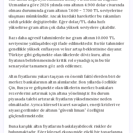
Uzmanlara göre 2026 yılında ons altının 4.900 dolar civarında
olması durumunda gram altının 7.600 – 7.700 TL seviyelerine
ulaşması mümkündür. Ancak kurdaki hareketler bu rakamları
ciddi şekilde değiştirebilir. Eğer dolar/TL daha hızlı
yükselirse gram altın çok daha yüksek seviyelere çıkabilir.
Bazı daha agresif tahminlerde ise gram altının 10.000 TL
seviyesine yaklaşabileceği ifade edilmektedir. Bu tür tahminler
genellikle yüksek enflasyon ve kur artışı beklentisine dayanır.
Türkiye gibi gelişmekte olan ülkelerde döviz kuru, altın
fiyatının belirlenmesinde kritik rol oynadığı için bu tür
senaryolar tamamen göz ardı edilemez.
Altın fiyatlarını yukarı taşıyan en önemli faktörlerden biri de
merkez bankalarının altın alımlarıdır. Son yıllarda özellikle
Çin, Rusya ve gelişmekte olan ülkelerin merkez bankaları
rezervlerini artırmak için altına yönelmiştir. Bu durum
piyasada talebi artırarak fiyatların yükselmesine neden
olmaktadır. Ayrıca küresel ticaret savaşları, enerji krizleri ve
siyasi gerilimler de altının “güvenli liman” özelliğini
güçlendirmektedir.
Buna karşılık altın fiyatlarını baskılayabilecek riskler de
bulunmaktadır. Eğer küresel ekonomide güçlü bir toparlanma