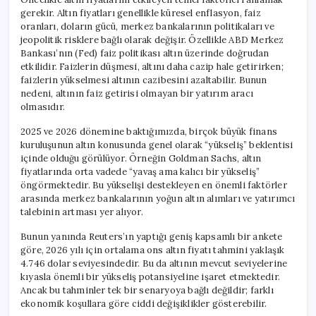
gerekir. Altın fiyatları genellikle küresel enflasyon, faiz
oranları, doların gücü, merkez bankalarının politikaları ve
jeopolitik risklere bağlı olarak değişir. Özellikle ABD Merkez
Bankası’nın (Fed) faiz politikası altın üzerinde doğrudan
etkilidir. Faizlerin düşmesi, altını daha cazip hale getirirken;
faizlerin yükselmesi altının cazibesini azaltabilir. Bunun
nedeni, altının faiz getirisi olmayan bir yatırım aracı
olmasıdır.
2025 ve 2026 dönemine baktığımızda, birçok büyük finans
kuruluşunun altın konusunda genel olarak “yükseliş” beklentisi
içinde olduğu görülüyor. Örneğin Goldman Sachs, altın
fiyatlarında orta vadede “yavaş ama kalıcı bir yükseliş”
öngörmektedir. Bu yükselişi destekleyen en önemli faktörler
arasında merkez bankalarının yoğun altın alımları ve yatırımcı
talebinin artması yer alıyor.
Bunun yanında Reuters’ın yaptığı geniş kapsamlı bir ankete
göre, 2026 yılı için ortalama ons altın fiyatı tahmini yaklaşık
4.746 dolar seviyesindedir. Bu da altının mevcut seviyelerine
kıyasla önemli bir yükseliş potansiyeline işaret etmektedir.
Ancak bu tahminler tek bir senaryoya bağlı değildir; farklı
ekonomik koşullara göre ciddi değişiklikler gösterebilir.