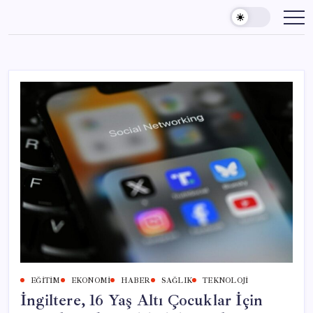
Skip
to
content
EĞITIM
EKONOMI
HABER
SAĞLIK
TEKNOLOJI
İngiltere, 16 Yaş Altı Çocuklar İçin