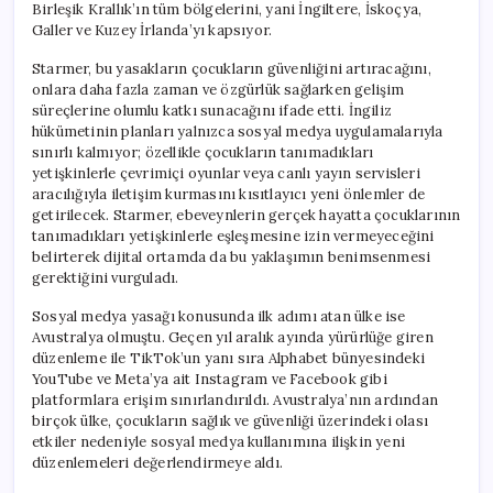
Birleşik Krallık’ın tüm bölgelerini, yani İngiltere, İskoçya,
Galler ve Kuzey İrlanda’yı kapsıyor.
Starmer, bu yasakların çocukların güvenliğini artıracağını,
onlara daha fazla zaman ve özgürlük sağlarken gelişim
süreçlerine olumlu katkı sunacağını ifade etti. İngiliz
hükümetinin planları yalnızca sosyal medya uygulamalarıyla
sınırlı kalmıyor; özellikle çocukların tanımadıkları
yetişkinlerle çevrimiçi oyunlar veya canlı yayın servisleri
aracılığıyla iletişim kurmasını kısıtlayıcı yeni önlemler de
getirilecek. Starmer, ebeveynlerin gerçek hayatta çocuklarının
tanımadıkları yetişkinlerle eşleşmesine izin vermeyeceğini
belirterek dijital ortamda da bu yaklaşımın benimsenmesi
gerektiğini vurguladı.
Sosyal medya yasağı konusunda ilk adımı atan ülke ise
Avustralya olmuştu. Geçen yıl aralık ayında yürürlüğe giren
düzenleme ile TikTok’un yanı sıra Alphabet bünyesindeki
YouTube ve Meta’ya ait Instagram ve Facebook gibi
platformlara erişim sınırlandırıldı. Avustralya’nın ardından
birçok ülke, çocukların sağlık ve güvenliği üzerindeki olası
etkiler nedeniyle sosyal medya kullanımına ilişkin yeni
düzenlemeleri değerlendirmeye aldı.