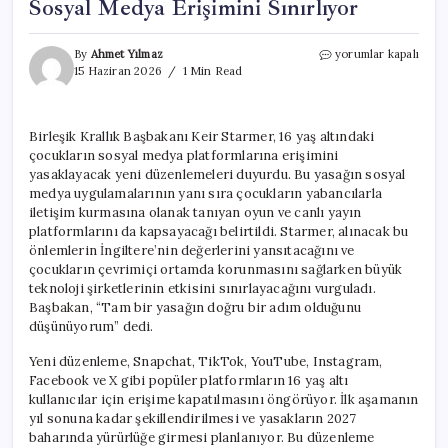
Sosyal Medya Erişimini Sınırlıyor
İngiltere,
By
Ahmet Yılmaz
yorumlar kapalı
16
15 Haziran 2026
1 Min Read
Yaş
Altı
Çocuklar
Birleşik Krallık Başbakanı Keir Starmer, 16 yaş altındaki
İçin
çocukların sosyal medya platformlarına erişimini
Sosyal
Medya
yasaklayacak yeni düzenlemeleri duyurdu. Bu yasağın sosyal
Erişimini
medya uygulamalarının yanı sıra çocukların yabancılarla
Sınırlıyor
iletişim kurmasına olanak tanıyan oyun ve canlı yayın
için
platformlarını da kapsayacağı belirtildi. Starmer, alınacak bu
önlemlerin İngiltere’nin değerlerini yansıtacağını ve
çocukların çevrimiçi ortamda korunmasını sağlarken büyük
teknoloji şirketlerinin etkisini sınırlayacağını vurguladı.
Başbakan, “Tam bir yasağın doğru bir adım olduğunu
düşünüyorum” dedi.
Yeni düzenleme, Snapchat, TikTok, YouTube, Instagram,
Facebook ve X gibi popüler platformların 16 yaş altı
kullanıcılar için erişime kapatılmasını öngörüyor. İlk aşamanın
yıl sonuna kadar şekillendirilmesi ve yasakların 2027
baharında yürürlüğe girmesi planlanıyor. Bu düzenleme