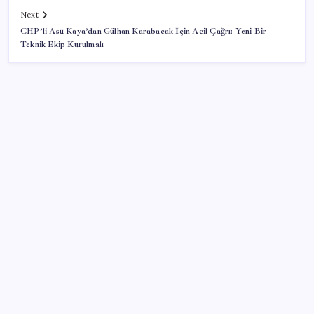
Next
CHP’li Asu Kaya’dan Gülhan Karabacak İçin Acil Çağrı: Yeni Bir
Teknik Ekip Kurulmalı
SON YAZILAR
TBMM Adalet Komisyonu’nda ‘pislik’ tartışması:
MHP’li Bülbül masaya yumruk attı, İYİ Partili vekilin
üzerine yürüdü
OpenAI’ın İlk Cihazı için Fiyat ve Tasarım Belli Oldu
Yakıt sıkıntısı Rusya’ya 13 yıllık yasağı kaldırttı