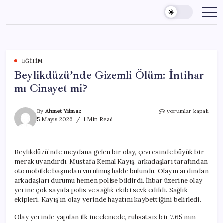
Skip
to
content
EĞITIM
Beylikdüzü’nde Gizemli Ölüm: İntihar
mı Cinayet mi?
Beylikdüzü’nde
By
Ahmet Yılmaz
yorumlar kapalı
Gizemli
5 Mayıs 2026
1 Min Read
Ölüm:
İntihar
mı
Beylikdüzü’nde meydana gelen bir olay, çevresinde büyük bir
Cinayet
merak uyandırdı. Mustafa Kemal Kayış, arkadaşları tarafından
mi?
için
otomobilde başından vurulmuş halde bulundu. Olayın ardından
arkadaşları durumu hemen polise bildirdi. İhbar üzerine olay
yerine çok sayıda polis ve sağlık ekibi sevk edildi. Sağlık
ekipleri, Kayış’ın olay yerinde hayatını kaybettiğini belirledi.
Olay yerinde yapılan ilk incelemede, ruhsatsız bir 7.65 mm