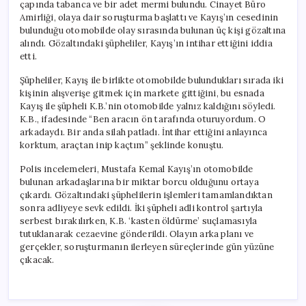
çapında tabanca ve bir adet mermi bulundu. Cinayet Büro
Amirliği, olaya dair soruşturma başlattı ve Kayış’ın cesedinin
bulunduğu otomobilde olay sırasında bulunan üç kişi gözaltına
alındı. Gözaltındaki şüpheliler, Kayış’ın intihar ettiğini iddia
etti.
Şüpheliler, Kayış ile birlikte otomobilde bulundukları sırada iki
kişinin alışverişe gitmek için markete gittiğini, bu esnada
Kayış ile şüpheli K.B.’nin otomobilde yalnız kaldığını söyledi.
K.B., ifadesinde “Ben aracın ön tarafında oturuyordum. O
arkadaydı. Bir anda silah patladı. İntihar ettiğini anlayınca
korktum, araçtan inip kaçtım” şeklinde konuştu.
Polis incelemeleri, Mustafa Kemal Kayış’ın otomobilde
bulunan arkadaşlarına bir miktar borcu olduğunu ortaya
çıkardı. Gözaltındaki şüphelilerin işlemleri tamamlandıktan
sonra adliyeye sevk edildi. İki şüpheli adli kontrol şartıyla
serbest bırakılırken, K.B. ‘kasten öldürme’ suçlamasıyla
tutuklanarak cezaevine gönderildi. Olayın arka planı ve
gerçekler, soruşturmanın ilerleyen süreçlerinde gün yüzüne
çıkacak.