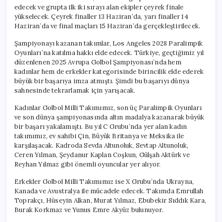
edecek ve grupta ilk iki sırayı alan ekipler çeyrek finale
yükselecek. Çeyrek finaller 13 Haziran’da, yarı finaller 14
Haziran’da ve final maçları 15 Haziran’da gerçekleştirilecek.
Şampiyonayı kazanan takımlar, Los Angeles 2028 Paralimpik
Oyunları’na katılma hakkı elde edecek. Türkiye, geçtiğimiz yıl
düzenlenen 2025 Avrupa Golbol Şampiyonası’nda hem
kadınlar hem de erkekler kategorisinde birincilik elde ederek
büyük bir başarıya imza atmıştı. Şimdi bu başarıyı dünya
sahnesinde tekrarlamak için yarışacak.
Kadınlar Golbol Milli Takımımız, son üç Paralimpik Oyunları
ve son dünya şampiyonasında altın madalya kazanarak büyük
bir başarı yakalamıştı. Bu yıl C Grubu’nda yer alan kadın
takımımız, ev sahibi Çin, Büyük Britanya ve Meksika ile
karşılaşacak. Kadroda Sevda Altunoluk, Sevtap Altunoluk,
Ceren Yılman, Şeydanur Kaplan Coşkun, Gülşah Aktürk ve
Reyhan Yılmaz gibi önemli oyuncular yer alıyor.
Erkekler Golbol Milli Takımımız ise X Grubu’nda Ukrayna,
Kanada ve Avustralya ile mücadele edecek. Takımda Emrullah
Toprakçı, Hüseyin Alkan, Murat Yılmaz, Ebubekir Sıddık Kara,
Burak Korkmaz ve Yunus Emre Akyüz bulunuyor.