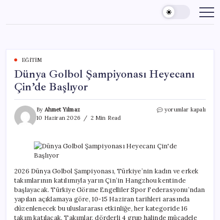
Skip
to
content
EĞITIM
Dünya Golbol Şampiyonası Heyecanı
Çin’de Başlıyor
Dünya
By
Ahmet Yılmaz
yorumlar kapalı
Golbol
10 Haziran 2026
2 Min Read
Şampiyonası
Heyecanı
Çin’de
Başlıyor
için
2026 Dünya Golbol Şampiyonası, Türkiye’nin kadın ve erkek
takımlarının katılımıyla yarın Çin’in Hangzhou kentinde
başlayacak. Türkiye Görme Engelliler Spor Federasyonu’ndan
yapılan açıklamaya göre, 10-15 Haziran tarihleri arasında
düzenlenecek bu uluslararası etkinliğe, her kategoride 16
takım katılacak. Takımlar, dörderli 4 grup halinde mücadele