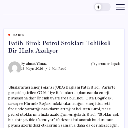
Skip
to
content
HABER
Fatih Birol: Petrol Stokları Tehlikeli
Bir Hızla Azalıyor
Fatih
By
Ahmet Yılmaz
yorumlar kapalı
Birol:
18 Mayıs 2026
1 Min Read
Petrol
Stokları
Tehlikeli
Uluslararası Enerji Ajansı (UEA) Başkanı Fatih Birol, Paris’te
Bir
gerçekleştirilen G7 Maliye Bakanları toplantısında enerji
Hızla
Azalıyor
piyasasına dair önemli uyarılarda bulundu. Orta Doğu’daki
için
savaş ve Hürmüz Boğazı’ndaki tıkanıklığın, enerji ticareti
üzerinde yarattığı baskıların arttığını belirten Birol, ticari
petrol stoklarının hızla azaldığını vurguladı. Birol, “Stoklar çok
hızlı bir şekilde tükeniyor” ifadesini kullanarak bu durumun
piyasa üzerindeki etkilerinin zamanla daha da derinleşeceğini