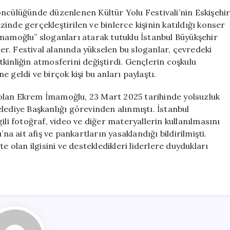
Yolu
öncülüğünde düzenlenen Kültür Yolu Festivali’nin Eskişehi
Festivali’nde
inde gerçekleştirilen ve binlerce kişinin katıldığı konser
Coşkulu
İmamoğlu” sloganları atarak tutuklu İstanbul Büyükşehir
Sloganlar
r. Festival alanında yükselen bu sloganlar, çevredeki
için
etkinliğin atmosferini değiştirdi. Gençlerin coşkulu
 geldi ve birçok kişi bu anları paylaştı.
olan Ekrem İmamoğlu, 23 Mart 2025 tarihinde yolsuzluk
lediye Başkanlığı görevinden alınmıştı. İstanbul
ili fotoğraf, video ve diğer materyallerin kullanılmasını
 ait afiş ve pankartların yasaklandığı bildirilmişti.
e olan ilgisini ve destekledikleri liderlere duydukları