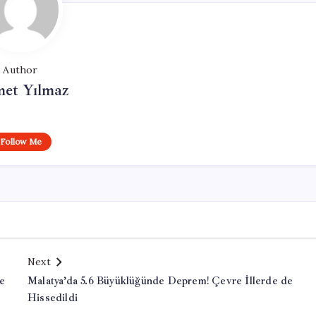
Author
et Yılmaz
Follow Me
Next
le
Malatya’da 5.6 Büyüklüğünde Deprem! Çevre İllerde de
Hissedildi