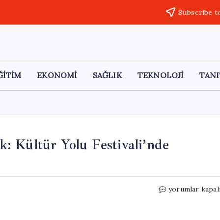
Subscribe t
ĞİTİM
EKONOMİ
SAĞLIK
TEKNOLOJİ
TANI
: Kültür Yolu Festivali’nde
Gençlerden
yorumlar kapal
İmamoğlu’na
Destek:
Kültür