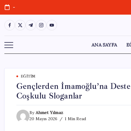
Skip
-
to
content
https://www.facebook.com/
https://twitter.com/
https://t.me/
https://www.instagram.com/
https://youtube.com/
ANA SAYFA
E
EĞITIM
Gençlerden İmamoğlu’na Destek
Coşkulu Sloganlar
By
Ahmet Yılmaz
20 Mayıs 2026
1 Min Read