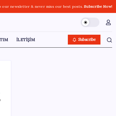
o our newsletter & never miss our best posts.
Subscribe Now!
TIM
İLETİŞİM
Subscribe
SON YAZILAR
ı
Çanakkale Belediye Başkanı Muharrem
Erkek YENİ Parti’ye katıldı