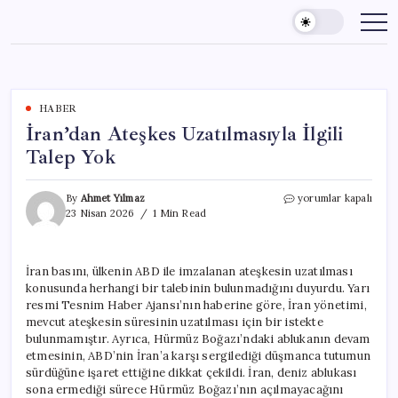
Skip
to
content
HABER
İran’dan Ateşkes Uzatılmasıyla İlgili
Talep Yok
İran’dan
By
Ahmet Yılmaz
yorumlar kapalı
Ateşkes
23 Nisan 2026
1 Min Read
Uzatılmasıyla
İlgili
Talep
İran basını, ülkenin ABD ile imzalanan ateşkesin uzatılması
Yok
konusunda herhangi bir talebinin bulunmadığını duyurdu. Yarı
için
resmi Tesnim Haber Ajansı’nın haberine göre, İran yönetimi,
mevcut ateşkesin süresinin uzatılması için bir istekte
bulunmamıştır. Ayrıca, Hürmüz Boğazı’ndaki ablukanın devam
etmesinin, ABD’nin İran’a karşı sergilediği düşmanca tutumun
sürdüğüne işaret ettiğine dikkat çekildi. İran, deniz ablukası
sona ermediği sürece Hürmüz Boğazı’nın açılmayacağını