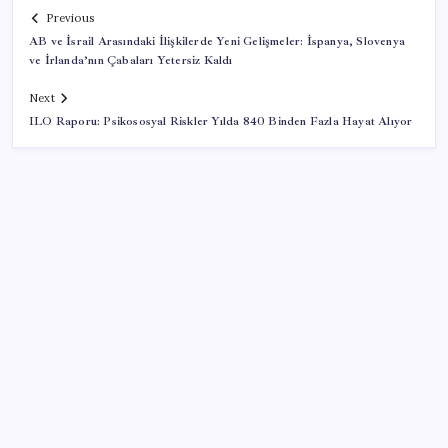
Previous
AB ve İsrail Arasındaki İlişkilerde Yeni Gelişmeler: İspanya, Slovenya
ve İrlanda’nın Çabaları Yetersiz Kaldı
Next
ILO Raporu: Psikososyal Riskler Yılda 840 Binden Fazla Hayat Alıyor
SON YAZILAR
OpenAI’ın İlk Cihazı için Fiyat ve Tasarım Belli Oldu
Yakıt sıkıntısı Rusya’ya 13 yıllık yasağı kaldırttı