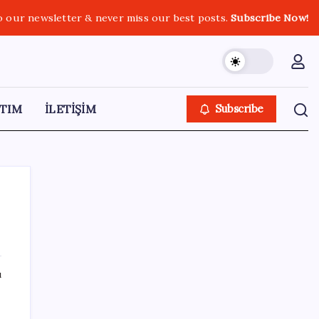
o our newsletter & never miss our best posts.
Subscribe Now!
TIM
İLETİŞİM
Subscribe
SON YAZILAR
ı
Etteki protein marulda üretildi!