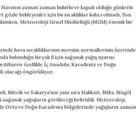
Yağış
i. Havanın zaman zaman bulutlu ve kapalı olduğu günlerin
Beklentisi:
 gözle bekleyenler için bu sıcaklıklar kalıcı olmadı. Son
Sıcak
hakimken, Meteoroloji Genel Müdürlüğü (MGM) önemli bir
Hava
Yerini
Bulutlara
Bırakıyor
erinde hava sıcaklıklarının mevsim normallerinin üzerinde
için
nda bulunduğu birçok il için sağanak yağış uyarısı
 itibaren özellikle İç Anadolu, Karadeniz ve Doğu
ili olacağı öngörülüyor.
i, Bilecik ve Sakarya’nın yanı sıra Hakkari, Bitlis, Bingöl
sağanak yağışların görüleceği belirtildi. Meteoroloji,
ri ile Orta ve Doğu Karadeniz bölgelerinde yağışların zaman