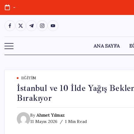
Skip
-
to
content
https://www.facebook.com/
https://twitter.com/
https://t.me/
https://www.instagram.com/
https://youtube.com/
ANA SAYFA
E
EĞITIM
İstanbul ve 10 İlde Yağış Beklen
Bırakıyor
By
Ahmet Yılmaz
11 Mayıs 2026
1 Min Read