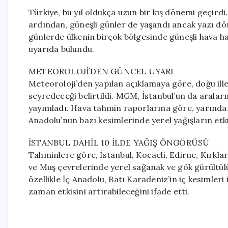
Türkiye, bu yıl oldukça uzun bir kış dönemi geçird
ardından, güneşli günler de yaşandı ancak yazı dört
günlerde ülkenin birçok bölgesinde güneşli hava 
uyarıda bulundu.
METEOROLOJİ’DEN GÜNCEL UYARI
Meteoroloji’den yapılan açıklamaya göre, doğu ill
seyredeceği belirtildi. MGM, İstanbul’un da araları
yayımladı. Hava tahmin raporlarına göre, yarından
Anadolu’nun bazı kesimlerinde yerel yağışların etk
İSTANBUL DAHİL 10 İLDE YAĞIŞ ÖNGÖRÜSÜ
Tahminlere göre, İstanbul, Kocaeli, Edirne, Kırklarel
ve Muş çevrelerinde yerel sağanak ve gök gürültülü 
özellikle İç Anadolu, Batı Karadeniz’in iç kesimle
zaman etkisini artırabileceğini ifade etti.