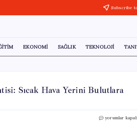
Subscribe t
ĞİTİM
EKONOMİ
SAĞLIK
TEKNOLOJİ
TANI
tisi: Sıcak Hava Yerini Bulutlara
İstanbul
yorumlar kapal
ve
10
İlde