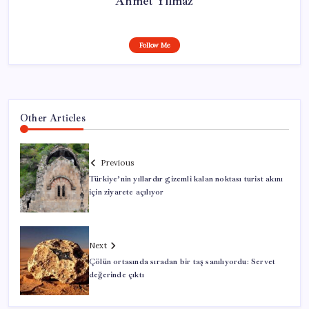
Ahmet Yılmaz
Follow Me
Other Articles
Previous
Türkiye’nin yıllardır gizemli kalan noktası turist akını
için ziyarete açılıyor
Next
Çölün ortasında sıradan bir taş sanılıyordu: Servet
değerinde çıktı