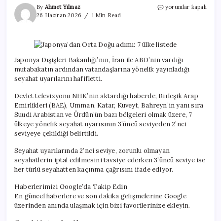
Japonya’dan
By
Ahmet Yılmaz
yorumlar kapalı
Orta
26 Haziran 2026
1 Min Read
Doğu
adımı:
7
ülke
listede
Japonya Dışişleri Bakanlığı’nın, İran ile ABD’nin vardığı
için
mutabakatın ardından vatandaşlarına yönelik yayınladığı
seyahat uyarılarını hafifletti.
Devlet televizyonu NHK’nin aktardığı haberde, Birleşik Arap
Emirlikleri (BAE), Umman, Katar, Kuveyt, Bahreyn’in yanı sıra
Suudi Arabistan ve Ürdün’ün bazı bölgeleri olmak üzere, 7
ülkeye yönelik seyahat uyarısının 3’üncü seviyeden 2’nci
seviyeye çekildiği belirtildi.
Seyahat uyarılarında 2’nci seviye, zorunlu olmayan
seyahatlerin iptal edilmesini tavsiye ederken 3’üncü seviye ise
her türlü seyahatten kaçınma çağrısını ifade ediyor.
Haberlerimizi Google’da Takip Edin
En güncel haberlere ve son dakika gelişmelerine Google
üzerinden anında ulaşmak için bizi favorilerinize ekleyin.