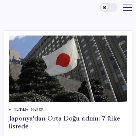
Skip
to
content
EĞITIM
HABER
Japonya’dan Orta Doğu adımı: 7 ülke
listede