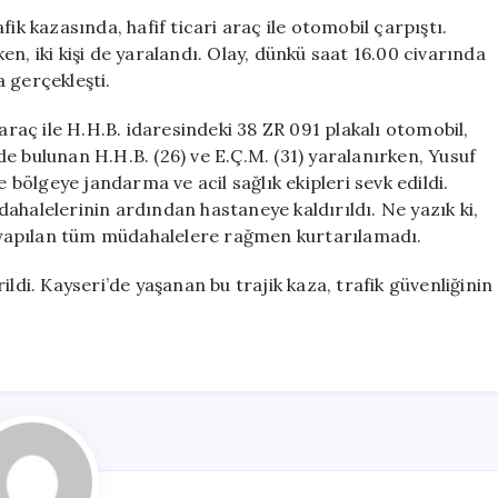
Ticari
ik kazasında, hafif ticari araç ile otomobil çarpıştı.
Araç
n, iki kişi de yaralandı. Olay, dünkü saat 16.00 civarında
ve
 gerçekleşti.
Otomobil
Çarpıştı,
araç ile H.H.B. idaresindeki 38 ZR 091 plakalı otomobil,
1
e bulunan H.H.B. (26) ve E.Ç.M. (31) yaralanırken, Yusuf
Kişi
e bölgeye jandarma ve acil sağlık ekipleri sevk edildi.
Hayatını
müdahalelerinin ardından hastaneye kaldırıldı. Ne yazık ki,
Kaybetti,
2
ıç yapılan tüm müdahalelere rağmen kurtarılamadı.
Yaralı
için
irildi. Kayseri’de yaşanan bu trajik kaza, trafik güvenliğinin