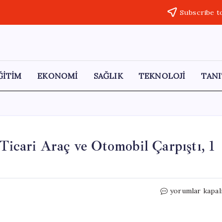
Subscribe t
ĞİTİM
EKONOMİ
SAĞLIK
TEKNOLOJİ
TANI
 Ticari Araç ve Otomobil Çarpıştı, 1
Kayseri’de
yorumlar kapal
Trafik
Kazası:
Hafif