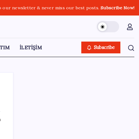
o our newsletter & never miss our best posts.
Subscribe Now!
TIM
İLETİŞİM
Subscribe
SON YAZILAR
ı
Çanakkale Belediye Başkanı Muharrem
Erkek YENİ Parti’ye katıldı