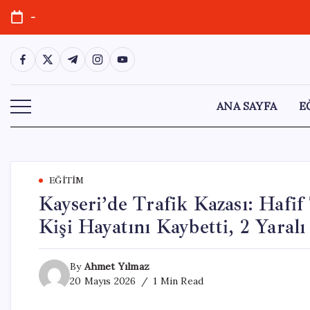
Skip
-
to
content
https://www.facebook.com/
https://twitter.com/
https://t.me/
https://www.instagram.com/
https://youtube.com/
ANA SAYFA
E
EĞITIM
Kayseri’de Trafik Kazası: Hafif
Kişi Hayatını Kaybetti, 2 Yaralı
By
Ahmet Yılmaz
20 Mayıs 2026
1 Min Read