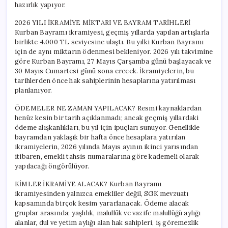
hazırlık yapıyor.
2026 YILI İKRAMİYE MİKTARI VE BAYRAM TARİHLERİ
Kurban Bayramı ikramiyesi, geçmiş yıllarda yapılan artışlarla
birlikte 4.000 TL seviyesine ulaştı. Bu yılki Kurban Bayramı
için de aynı miktarın ödenmesi bekleniyor. 2026 yılı takvimine
göre Kurban Bayramı, 27 Mayıs Çarşamba günü başlayacak ve
30 Mayıs Cumartesi günü sona erecek. İkramiyelerin, bu
tarihlerden önce hak sahiplerinin hesaplarına yatırılması
planlanıyor.
ÖDEMELER NE ZAMAN YAPILACAK? Resmi kaynaklardan
henüz kesin bir tarih açıklanmadı; ancak geçmiş yıllardaki
ödeme alışkanlıkları, bu yıl için ipuçları sunuyor. Genellikle
bayramdan yaklaşık bir hafta önce hesaplara yatırılan
ikramiyelerin, 2026 yılında Mayıs ayının ikinci yarısından
itibaren, emekli tahsis numaralarına göre kademeli olarak
yapılacağı öngörülüyor.
KİMLER İKRAMİYE ALACAK? Kurban Bayramı
ikramiyesinden yalnızca emekliler değil, SGK mevzuatı
kapsamında birçok kesim yararlanacak. Ödeme alacak
gruplar arasında; yaşlılık, malullük ve vazife malullüğü aylığı
alanlar, dul ve yetim aylığı alan hak sahipleri, iş göremezlik