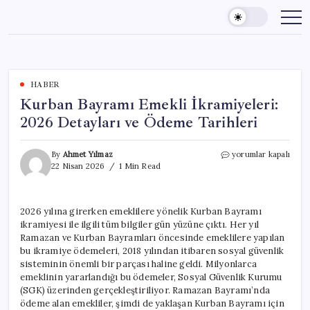
Skip
to
content
HABER
Kurban Bayramı Emekli İkramiyeleri:
2026 Detayları ve Ödeme Tarihleri
Kurban
By
Ahmet Yılmaz
yorumlar kapalı
Bayramı
22 Nisan 2026
1 Min Read
Emekli
İkramiyeleri:
2026
2026 yılına girerken emeklilere yönelik Kurban Bayramı
Detayları
ikramiyesi ile ilgili tüm bilgiler gün yüzüne çıktı. Her yıl
ve
Ödeme
Ramazan ve Kurban Bayramları öncesinde emeklilere yapılan
Tarihleri
bu ikramiye ödemeleri, 2018 yılından itibaren sosyal güvenlik
için
sisteminin önemli bir parçası haline geldi. Milyonlarca
emeklinin yararlandığı bu ödemeler, Sosyal Güvenlik Kurumu
(SGK) üzerinden gerçekleştiriliyor. Ramazan Bayramı’nda
ödeme alan emekliler, şimdi de yaklaşan Kurban Bayramı için