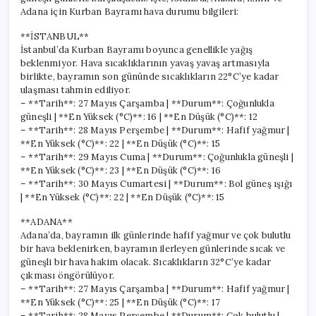
Adana için Kurban Bayramı hava durumu bilgileri:
**İSTANBUL**
İstanbul’da Kurban Bayramı boyunca genellikle yağış
beklenmiyor. Hava sıcaklıklarının yavaş yavaş artmasıyla
birlikte, bayramın son gününde sıcaklıkların 22°C’ye kadar
ulaşması tahmin ediliyor.
– **Tarih**: 27 Mayıs Çarşamba | **Durum**: Çoğunlukla
güneşli | **En Yüksek (°C)**: 16 | **En Düşük (°C)**: 12
– **Tarih**: 28 Mayıs Perşembe | **Durum**: Hafif yağmur |
**En Yüksek (°C)**: 22 | **En Düşük (°C)**: 15
– **Tarih**: 29 Mayıs Cuma | **Durum**: Çoğunlukla güneşli |
**En Yüksek (°C)**: 23 | **En Düşük (°C)**: 16
– **Tarih**: 30 Mayıs Cumartesi | **Durum**: Bol güneş ışığı
| **En Yüksek (°C)**: 22 | **En Düşük (°C)**: 15
**ADANA**
Adana’da, bayramın ilk günlerinde hafif yağmur ve çok bulutlu
bir hava beklenirken, bayramın ilerleyen günlerinde sıcak ve
güneşli bir hava hakim olacak. Sıcaklıkların 32°C’ye kadar
çıkması öngörülüyor.
– **Tarih**: 27 Mayıs Çarşamba | **Durum**: Hafif yağmur |
**En Yüksek (°C)**: 25 | **En Düşük (°C)**: 17
– **Tarih**: 28 Mayıs Perşembe | **Durum**: Çok bulutlu |