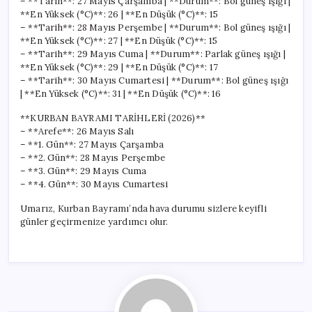
– **Tarih**: 27 Mayıs Çarşamba | **Durum**: Bol güneş ışığı |
**En Yüksek (°C)**: 26 | **En Düşük (°C)**: 15
– **Tarih**: 28 Mayıs Perşembe | **Durum**: Bol güneş ışığı |
**En Yüksek (°C)**: 27 | **En Düşük (°C)**: 15
– **Tarih**: 29 Mayıs Cuma | **Durum**: Parlak güneş ışığı |
**En Yüksek (°C)**: 29 | **En Düşük (°C)**: 17
– **Tarih**: 30 Mayıs Cumartesi | **Durum**: Bol güneş ışığı
| **En Yüksek (°C)**: 31 | **En Düşük (°C)**: 16
**KURBAN BAYRAMI TARİHLERİ (2026)**
– **Arefe**: 26 Mayıs Salı
– **1. Gün**: 27 Mayıs Çarşamba
– **2. Gün**: 28 Mayıs Perşembe
– **3. Gün**: 29 Mayıs Cuma
– **4. Gün**: 30 Mayıs Cumartesi
Umarız, Kurban Bayramı’nda hava durumu sizlere keyifli
günler geçirmenize yardımcı olur.