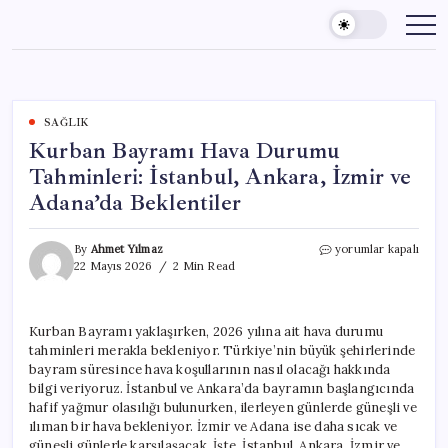
Skip
to
content
SAĞLIK
Kurban Bayramı Hava Durumu
Tahminleri: İstanbul, Ankara, İzmir ve
Adana’da Beklentiler
Kurban
By
Ahmet Yılmaz
yorumlar kapalı
Bayramı
22 Mayıs 2026
2 Min Read
Hava
Durumu
Tahminleri:
Kurban Bayramı yaklaşırken, 2026 yılına ait hava durumu
İstanbul,
tahminleri merakla bekleniyor. Türkiye’nin büyük şehirlerinde
Ankara,
İzmir
bayram süresince hava koşullarının nasıl olacağı hakkında
ve
bilgi veriyoruz. İstanbul ve Ankara’da bayramın başlangıcında
Adana’da
hafif yağmur olasılığı bulunurken, ilerleyen günlerde güneşli ve
Beklentiler
ılıman bir hava bekleniyor. İzmir ve Adana ise daha sıcak ve
için
güneşli günlerle karşılaşacak. İşte, İstanbul, Ankara, İzmir ve