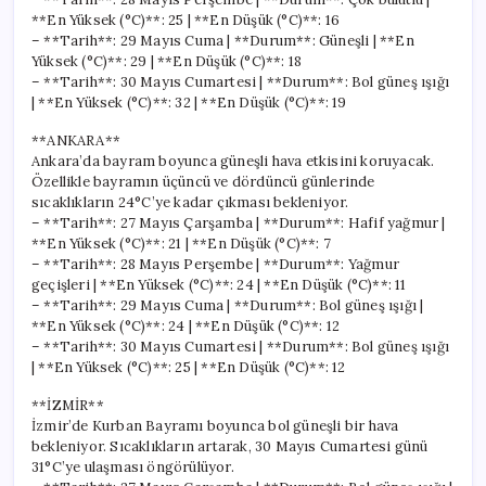
**En Yüksek (°C)**: 25 | **En Düşük (°C)**: 16
– **Tarih**: 29 Mayıs Cuma | **Durum**: Güneşli | **En
Yüksek (°C)**: 29 | **En Düşük (°C)**: 18
– **Tarih**: 30 Mayıs Cumartesi | **Durum**: Bol güneş ışığı
| **En Yüksek (°C)**: 32 | **En Düşük (°C)**: 19
**ANKARA**
Ankara’da bayram boyunca güneşli hava etkisini koruyacak.
Özellikle bayramın üçüncü ve dördüncü günlerinde
sıcaklıkların 24°C’ye kadar çıkması bekleniyor.
– **Tarih**: 27 Mayıs Çarşamba | **Durum**: Hafif yağmur |
**En Yüksek (°C)**: 21 | **En Düşük (°C)**: 7
– **Tarih**: 28 Mayıs Perşembe | **Durum**: Yağmur
geçişleri | **En Yüksek (°C)**: 24 | **En Düşük (°C)**: 11
– **Tarih**: 29 Mayıs Cuma | **Durum**: Bol güneş ışığı |
**En Yüksek (°C)**: 24 | **En Düşük (°C)**: 12
– **Tarih**: 30 Mayıs Cumartesi | **Durum**: Bol güneş ışığı
| **En Yüksek (°C)**: 25 | **En Düşük (°C)**: 12
**İZMİR**
İzmir’de Kurban Bayramı boyunca bol güneşli bir hava
bekleniyor. Sıcaklıkların artarak, 30 Mayıs Cumartesi günü
31°C’ye ulaşması öngörülüyor.