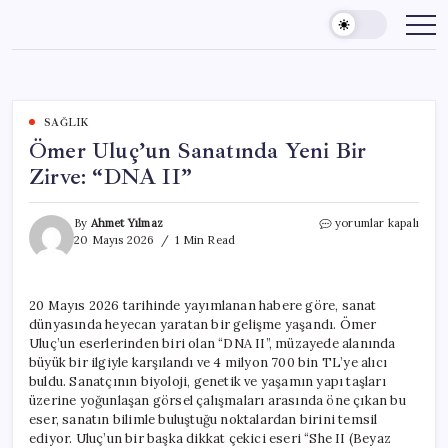
Skip
to
content
SAĞLIK
Ömer Uluç’un Sanatında Yeni Bir
Zirve: “DNA II”
Ömer
By
Ahmet Yılmaz
yorumlar kapalı
Uluç’un
20 Mayıs 2026
1 Min Read
Sanatında
Yeni
Bir
20 Mayıs 2026 tarihinde yayımlanan habere göre, sanat
Zirve:
dünyasında heyecan yaratan bir gelişme yaşandı. Ömer
“DNA
II”
Uluç’un eserlerinden biri olan “DNA II”, müzayede alanında
için
büyük bir ilgiyle karşılandı ve 4 milyon 700 bin TL’ye alıcı
buldu. Sanatçının biyoloji, genetik ve yaşamın yapı taşları
üzerine yoğunlaşan görsel çalışmaları arasında öne çıkan bu
eser, sanatın bilimle buluştuğu noktalardan birini temsil
ediyor. Uluç’un bir başka dikkat çekici eseri “She II (Beyaz