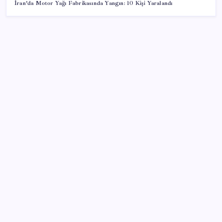
İran’da Motor Yağı Fabrikasında Yangın: 10 Kişi Yaralandı
SON YAZILAR
Etteki protein marulda üretildi!
Çanakkale Belediye Başkanı Muharrem Erkek YENİ
Parti’ye katıldı
Mersin’deki orman yangını ikinci gününde kontrol
altına alındı
İspanya toprağına göçmen akını
2 ülkeyi yer altından birbirine bağlayacaklar: Yolculuk