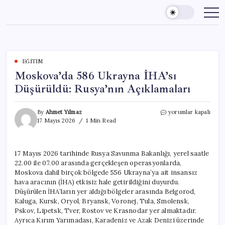
Skip
to
content
EĞITIM
Moskova’da 586 Ukrayna İHA’sı
Düşürüldü: Rusya’nın Açıklamaları
Moskova’da
By
Ahmet Yılmaz
yorumlar kapalı
586
17 Mayıs 2026
1 Min Read
Ukrayna
İHA’sı
Düşürüldü:
17 Mayıs 2026 tarihinde Rusya Savunma Bakanlığı, yerel saatle
Rusya’nın
22.00 ile 07.00 arasında gerçekleşen operasyonlarda,
Açıklamaları
için
Moskova dahil birçok bölgede 556 Ukrayna’ya ait insansız
hava aracının (İHA) etkisiz hale getirildiğini duyurdu.
Düşürülen İHA’ların yer aldığı bölgeler arasında Belgorod,
Kaluga, Kursk, Oryol, Bryansk, Voronej, Tula, Smolensk,
Pskov, Lipetsk, Tver, Rostov ve Krasnodar yer almaktadır.
Ayrıca Kırım Yarımadası, Karadeniz ve Azak Denizi üzerinde