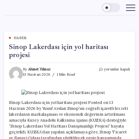
Skip
to
content
HABER
Sinop Lakerdası için yol haritası
projesi
Sinop
By
Ahmet Yılmaz
yorumlar kapalı
Lakerdası
13 Haziran 2026
1 Min Read
için
yol
haritası
projesi
için
Sinop Lakerdası için yol haritası projesi Posted on 13
Haziran 2026 by Yusuf Arslan Sinop’un coğrafi işaretli lezzeti
lakerdanın markalaşması ve ekonomik değerinin artırılması
amacıyla Kuzey Anadolu Kalkınma Ajansı (KUZKA) desteğiyle
“Sinop Lakerdası Yol Haritası Danışmanlığı Projesi” hayata
geçirildi. KUZKA’dan yapılan açıklamaya göre, Sinop Ticaret
ve Sanayi Odası tarafından yürütülecek proje kapsamında