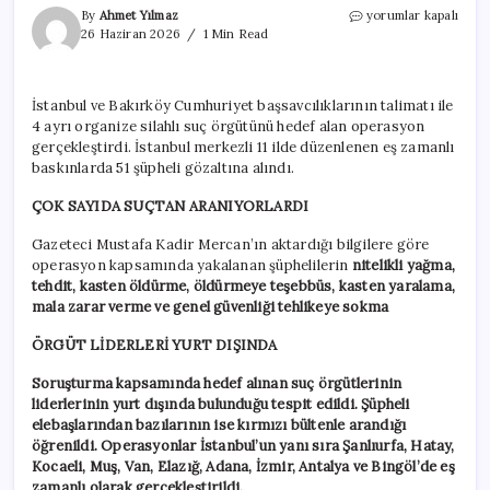
Son
By
Ahmet Yılmaz
yorumlar kapalı
dakika
26 Haziran 2026
1 Min Read
|
Dört
suç
İstanbul ve Bakırköy Cumhuriyet başsavcılıklarının talimatı ile
örgütüne
4 ayrı organize silahlı suç örgütünü hedef alan operasyon
eş
zamanlı
gerçekleştirdi. İstanbul merkezli 11 ilde düzenlenen eş zamanlı
operasyon:
baskınlarda 51 şüpheli gözaltına alındı.
51
kişi
ÇOK SAYIDA SUÇTAN ARANIYORLARDI
gözaltında
için
Gazeteci Mustafa Kadir Mercan’ın aktardığı bilgilere göre
operasyon kapsamında yakalanan şüphelilerin
nitelikli yağma,
tehdit, kasten öldürme, öldürmeye teşebbüs, kasten yaralama,
mala zarar verme ve genel güvenliği tehlikeye sokma
ÖRGÜT LİDERLERİ YURT DIŞINDA
Soruşturma kapsamında hedef alınan suç örgütlerinin
liderlerinin yurt dışında bulunduğu tespit edildi. Şüpheli
elebaşlarından bazılarının ise kırmızı bültenle arandığı
öğrenildi. Operasyonlar İstanbul’un yanı sıra Şanlıurfa, Hatay,
Kocaeli, Muş, Van, Elazığ, Adana, İzmir, Antalya ve Bingöl’de eş
zamanlı olarak gerçekleştirildi.