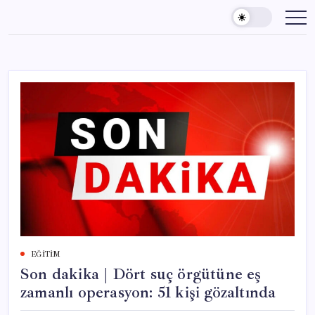
Skip
to
content
EĞITIM
Son dakika | Dört suç örgütüne eş
zamanlı operasyon: 51 kişi gözaltında