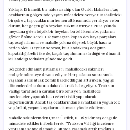
Yaklaşık 15 hanelik bir nüfusa sahip olan Ocaklı Mahallesi, taş
ocaklarının gölgesinde yaşam mücadelesi veriyor. Mahalledeki
birçok ev, taş ocaklarının hemen alt kısmında yer alıyor ve bu
durum, her geçen gün heyelan riskini artırıyor. 2023 yılında
meydana gelen büyük bir heyelan, bu tehlikenin boyutlarını
gözler önüne serdi. Dik yamaçtan kopan dev kaya parçaları,
taş ocağı alanına ve mahalle yoluna düşerek büyük hasara
neden oldu. Heyelan sonrası, bu alandaki taş ocağının
kapatıldığı belirtilse de, kaçak taş alımının sürdüğü ve dinamit
kullanıldığı iddiaları gündeme geldi.
Bölgedeki dinamit patlamaları, mahalledeki sakinleri
endişelendirmeye devam ediyor. Her patlama sonrasında
yaşanan sarsıntılar, zemin hareketliliğini artırırken, yağışlı
dönemlerde bu durum daha da kritik hale geliyor. Trabzon
Valiliği tarafından kurulan bir komisyon, mahallede
incelemeler yaparak bazı evleri riskli yapı olarak
değerlendirdi. Ancak taş ocaklarından kaynaklanan yoğun toz
ve gürültü, yaşam koşullarını olumsuz yönde etkiliyor.
Mahalle sakinlerinden Çınar Öztürk, 10-15 yıldır taş ocağı ile
mücadele ettiklerini belirterek, “Trabzon Valiliği inceleme
yaptı ama sonuç alamadık. Burada yaşamak artık imkânsız