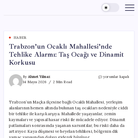
Skip
to
content
HABER
Trabzon’un Ocaklı Mahallesi’nde
Tehlike Alarmı: Taş Ocağı ve Dinamit
Korkusu
Trabzon’un
By
Ahmet Yılmaz
yorumlar kapalı
Ocaklı
14 Mayıs 2026
2 Min Read
Mahallesi’nde
Tehlike
Alarmı:
Trabzon’un Maçka ilçesine bağlı Ocaklı Mahallesi, yerleşim
Taş
alanlarının hemen altında bulunan taş ocakları nedeniyle ciddi
Ocağı
ve
bir tehlike ile karşı karşıya. Mahallede yaşayanlar, zemin
Dinamit
kaymaları ve yapısal hasar riski ile mücadele ediyor. Dinamit
Korkusu
patlamaları sonrasında yaşanan sarsıntılar, bu riski daha da
için
artırıyor. Kaya düşmesi ve heyelan tehlikesi, bölgenin dik
yamaç yapısından dolayı giderek büyüyor.