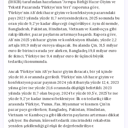
(İHKİB) tarafından hazırlanan “Avrupa Birliği Hazır Giyim ve
Tekstil Pazarında Türkiye’nin Yeri” raporuna göre,
Türkiye’nin AB’deki hazır giyim ve konfeksiyon pazarındaki
payı 2023 yılında yüzde 11,7 seviyesindeyken, 2025 sonunda bu
oran yüzde 9,2’ye kadar düşeceği öngörülüyor. Aynı dönemde,
Bangladesh, Pakistan, Hindistan, Vietnam ve Kamboçya gibi
rakip ülkeler, pazar paylarını artırmayı başardı. Rapora göre,
AB’nin 2025 yılı hazır giyim ve konfeksiyon ithalatı, yüzde 2,2
artışla 101,9 milyar euroya ulaşacak. Bu alanda Çin, 31,5 milyar
euro ile birinci sırada yer alırken, Bangladeş 19,8 milyar euro
ile ikinci, Türkiye ise 9,4 milyar euro ile üçüncü büyük
tedarikçi konumunda.
Ancak Türkiye’nin AB’ye hazır giyim ihracatı, bir yıl içinde
yüzde 10,4 oranında geriledi. Türkiye’nin AB hazır giyim ve
konfeksiyon pazar payının 2024 yılı itibarıyla yüzde 12,4, 2023
yılına göre ise yüzde 21,6 oranında düştüğü belirtildi. 2023
yılında yüzde 11,7 olan bu pay, 2024’te yüzde 10,5’e, 2025’te ise
yüzde 9,2’ye kadar inmesi bekleniyor. İlk on tedarikçi ülke
arasında Türkiye, Tunus, Fas, Myanmar ve kısmen Çin’in
pazar payı gerilerken; Bangladeş, Pakistan, Hindistan,
Vietnam ve Kamboçya gibi ülkelerin paylarını artırması dikkat
çekiyor. Bu durum, küresel tedarik zincirindeki rekabetin
yeniden şekillendiği görüşü ile değerlendiriliyor.