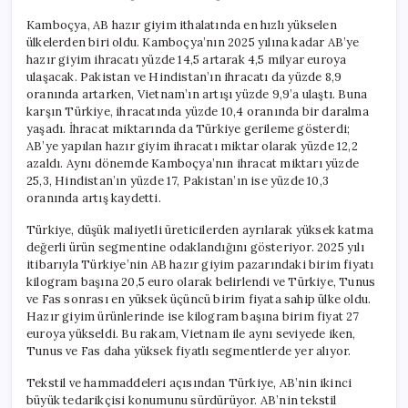
Kamboçya, AB hazır giyim ithalatında en hızlı yükselen
ülkelerden biri oldu. Kamboçya’nın 2025 yılına kadar AB’ye
hazır giyim ihracatı yüzde 14,5 artarak 4,5 milyar euroya
ulaşacak. Pakistan ve Hindistan’ın ihracatı da yüzde 8,9
oranında artarken, Vietnam’ın artışı yüzde 9,9’a ulaştı. Buna
karşın Türkiye, ihracatında yüzde 10,4 oranında bir daralma
yaşadı. İhracat miktarında da Türkiye gerileme gösterdi;
AB’ye yapılan hazır giyim ihracatı miktar olarak yüzde 12,2
azaldı. Aynı dönemde Kamboçya’nın ihracat miktarı yüzde
25,3, Hindistan’ın yüzde 17, Pakistan’ın ise yüzde 10,3
oranında artış kaydetti.
Türkiye, düşük maliyetli üreticilerden ayrılarak yüksek katma
değerli ürün segmentine odaklandığını gösteriyor. 2025 yılı
itibarıyla Türkiye’nin AB hazır giyim pazarındaki birim fiyatı
kilogram başına 20,5 euro olarak belirlendi ve Türkiye, Tunus
ve Fas sonrası en yüksek üçüncü birim fiyata sahip ülke oldu.
Hazır giyim ürünlerinde ise kilogram başına birim fiyat 27
euroya yükseldi. Bu rakam, Vietnam ile aynı seviyede iken,
Tunus ve Fas daha yüksek fiyatlı segmentlerde yer alıyor.
Tekstil ve hammaddeleri açısından Türkiye, AB’nin ikinci
büyük tedarikçisi konumunu sürdürüyor. AB’nin tekstil