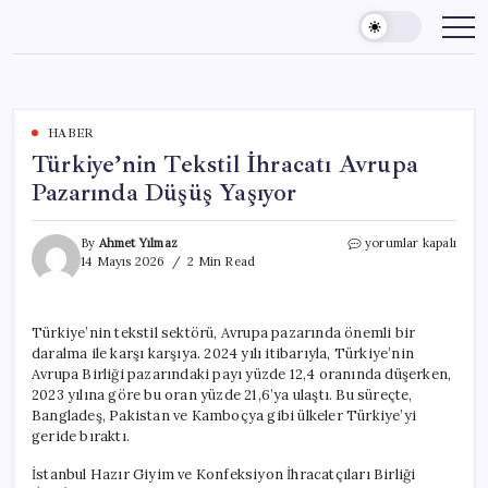
Skip
to
content
HABER
Türkiye’nin Tekstil İhracatı Avrupa
Pazarında Düşüş Yaşıyor
Türkiye’nin
By
Ahmet Yılmaz
yorumlar kapalı
Tekstil
14 Mayıs 2026
2 Min Read
İhracatı
Avrupa
Pazarında
Türkiye’nin tekstil sektörü, Avrupa pazarında önemli bir
Düşüş
daralma ile karşı karşıya. 2024 yılı itibarıyla, Türkiye’nin
Yaşıyor
için
Avrupa Birliği pazarındaki payı yüzde 12,4 oranında düşerken,
2023 yılına göre bu oran yüzde 21,6’ya ulaştı. Bu süreçte,
Bangladeş, Pakistan ve Kamboçya gibi ülkeler Türkiye’yi
geride bıraktı.
İstanbul Hazır Giyim ve Konfeksiyon İhracatçıları Birliği