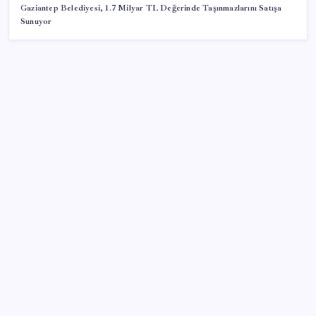
Gaziantep Belediyesi, 1.7 Milyar TL Değerinde Taşınmazlarını Satışa
Sunuyor
SON YAZILAR
Yapay zekâya hangi bilgileri yüklememesiniz
YENİ Parti oy tercihini kararlaştırdı: İşte Özel’in
Meclis’te duyuracağı açıklama
Google One Türkiye fiyatları yüzde 75 zamlandı!
Yeni ücretler
Alman otomobil devi açıkladı: Yok satan modeli