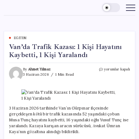
Skip
to
content
EĞITIM
Van’da Trafik Kazası: 1 Kişi Hayatını
Kaybetti, 1 Kişi Yaralandı
Van’da
By
Ahmet Yılmaz
yorumlar kapalı
Trafik
3 Haziran 2026
1 Min Read
Kazası:
1
Kişi
Hayatını
Kaybetti,
1
3 Haziran 2026 tarihinde Van’ın Gürpınar ilçesinde
Kişi
gerçekleşen kötü bir trafik kazasında 52 yaşındaki çoban
Yaralandı
Musa Tunç hayatını kaybetti, 16 yaşındaki oğlu Yusuf Tunç ise
için
yaralandı. Kazaya karışan aracın sürücüsü, Avukat Ümran
Kaya’nın gözaltına alındığı bildirildi.