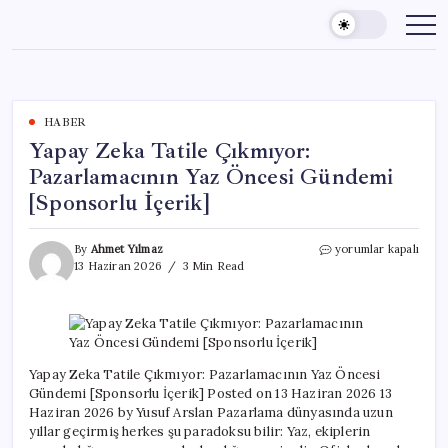
Skip
to
content
HABER
Yapay Zeka Tatile Çıkmıyor:
Pazarlamacının Yaz Öncesi Gündemi
[Sponsorlu İçerik]
Yapay
By
Ahmet Yılmaz
yorumlar kapalı
Zeka
13 Haziran 2026
3 Min Read
Tatile
Çıkmıyor:
Pazarlamacının
Yaz
Öncesi
Gündemi
Yapay Zeka Tatile Çıkmıyor: Pazarlamacının Yaz Öncesi
[Sponsorlu
Gündemi [Sponsorlu İçerik] Posted on 13 Haziran 2026 13
İçerik]
Haziran 2026 by Yusuf Arslan Pazarlama dünyasında uzun
için
yıllar geçirmiş herkes şu paradoksu bilir: Yaz, ekiplerin