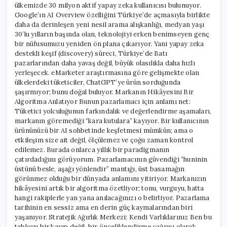
ülkemizde 30 milyon aktif yapay zeka kullanıcısı bulunuyor.
Google’ın AI Overview özelliğini Türkiye’de açmasıyla birlikte
daha da derinleşen yeni nesil arama alışkanlığı, medyan yaşı
30’lu yılların başında olan, teknolojiyi erken benimseyen genç
bir nüfusumuzu yeniden ön plana çıkarıyor. Yani yapay zeka
destekli keşif (discovery) süreci, Türkiye’de Batı
pazarlarından daha yavaş değil, büyük olasılıkla daha hızlı
yerleşecek. eMarketer araştırmasına göre gelişmekte olan
ülkelerdeki tüketiciler, ChatGPT’ye ürün sorduğunda
şaşırmıyor; bunu doğal buluyor. Markanın Hikâyesini Bir
Algoritma Anlatıyor Bunun pazarlamacı için anlamı net:
Tüketici yolculuğunun farkındalık ve değerlendirme aşamaları,
markanın göremediği “kara kutulara” kayıyor. Bir kullanıcının
ürününüzü bir AI sohbetinde keşfetmesi mümkün; ama o
etkileşim size ait değil, ölçülemez ve çoğu zaman kontrol
edilemez. Burada onlarca yıllık bir paradigmanın
çatırdadığını görüyorum. Pazarlamacının güvendiği “huninin
üstünü besle, aşağı yönlendir” mantığı, üst basamağın
görünmez olduğu bir dünyada anlamını yitiriyor. Markanızın
hikâyesini artık bir algoritma özetliyor; tonu, vurguyu, hatta
hangi rakiplerle yan yana anılacağınızı o belirliyor. Pazarlama
tarihinin en sessiz ama en derin güç kaymalarından biri
yaşanıyor. Stratejik Ağırlık Merkezi: Kendi Varlıklarınız Ben bu
tabloyu bir kayıp değil, bir önceliklendirme çağrısı olarak