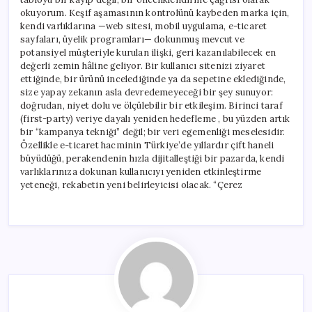
okuyorum. Keşif aşamasının kontrolünü kaybeden marka için,
kendi varlıklarına —web sitesi, mobil uygulama, e-ticaret
sayfaları, üyelik programları— dokunmuş mevcut ve
potansiyel müşteriyle kurulan ilişki, geri kazanılabilecek en
değerli zemin hâline geliyor. Bir kullanıcı sitenizi ziyaret
ettiğinde, bir ürünü incelediğinde ya da sepetine eklediğinde,
size yapay zekanın asla devredemeyeceği bir şey sunuyor:
doğrudan, niyet dolu ve ölçülebilir bir etkileşim. Birinci taraf
(first-party) veriye dayalı yeniden hedefleme , bu yüzden artık
bir “kampanya tekniği” değil; bir veri egemenliği meselesidir.
Özellikle e-ticaret hacminin Türkiye’de yıllardır çift haneli
büyüdüğü, perakendenin hızla dijitalleştiği bir pazarda, kendi
varlıklarınıza dokunan kullanıcıyı yeniden etkinleştirme
yeteneği, rekabetin yeni belirleyicisi olacak. “Çerez