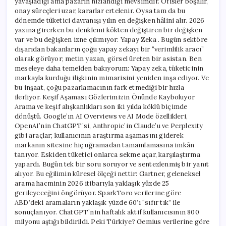
yavaşladığı ama pazarın hızlandığı mevsimdir. Ofisler boşalır,
onay süreçleri uzar, kararlar ertelenir. Oysa tam da bu
dönemde tüketici davranışı yılın en değişken hâlini alır. 2026
yazına girerken bu denklemi kökten değiştiren bir değişken
var ve bu değişken izne çıkmıyor: Yapay Zeka . Bugün sektöre
dışarıdan bakanların çoğu yapay zekayı bir “verimlilik aracı”
olarak görüyor; metin yazan, görsel üreten bir asistan. Ben
meseleye daha temelden bakıyorum: Yapay zeka, tüketicinin
markayla kurduğu ilişkinin mimarisini yeniden inşa ediyor. Ve
bu inşaat, çoğu pazarlamacının fark etmediği bir hızla
ilerliyor. Keşif Aşaması Gözlerimizin Önünde Kayboluyor
Arama ve keşif alışkanlıkları son iki yılda köklü biçimde
dönüştü. Google’ın AI Overviews ve AI Mode özellikleri,
OpenAI’nin ChatGPT’si, Anthropic’in Claude’u ve Perplexity
gibi araçlar; kullanıcının araştırma aşamasını giderek
markanın sitesine hiç uğramadan tamamlamasına imkân
tanıyor. Eskiden tüketici onlarca sekme açar, karşılaştırma
yapardı. Bugün tek bir soru soruyor ve sentezlenmiş bir yanıt
alıyor. Bu eğilimin küresel ölçeği nettir: Gartner, geleneksel
arama hacminin 2026 itibarıyla yaklaşık yüzde 25
gerileyeceğini öngörüyor. SparkToro verilerine göre
ABD’deki aramaların yaklaşık yüzde 60’ı “sıfır tık” ile
sonuçlanıyor. ChatGPT’nin haftalık aktif kullanıcısının 800
milyonu aştığı bildirildi. Peki Türkiye? Gemius verilerine göre