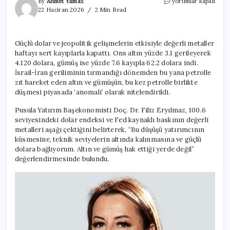
Yatırımcı
By
Ahmet Yılmaz
yorumlar kapalı
altına
22 Haziran 2026
2 Min Read
küstü
güçlü
dolar
Güçlü dolar ve jeopolitik gelişmelerin etkisiyle değerli metaller
vurdu
haftayı sert kayıplarla kapattı. Ons altın yüzde 3.1 gerileyerek
için
4.120 dolara, gümüş ise yüzde 7.6 kayıpla 62.2 dolara indi.
İsrail-İran geriliminin tırmandığı dönemden bu yana petrolle
zıt hareket eden altın ve gümüşün, bu kez petrolle birlikte
düşmesi piyasada ‘anomali’ olarak nitelendirildi.
Pusula Yatırım Başekonomisti Doç. Dr. Filiz Eryılmaz, 100.6
seviyesindeki dolar endeksi ve Fed kaynaklı baskının değerli
metalleri aşağı çektiğini belirterek, “Bu düşüşü yatırımcının
küsmesine, teknik seviyelerin altında kalınmasına ve güçlü
dolara bağlıyorum. Altın ve gümüş hak ettiği yerde değil”
değerlendirmesinde bulundu.