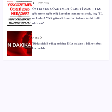
Previous
ÖSYM YKS GÖZETMEN ÜCRETİ 2026 || YKS
gözetmen (görevli) ücreti ne zaman yatacak, kaç TL,
ne kadar? YKS görevli ücretleri ödeme tarihi belli
oldu mu?
Next
Türk sahipli yük gemisine İHA saldırısı: Mürettebat
kurtarıldı
SON YAZILAR