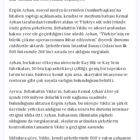
Ergün Ayhan, sosyal medya üzerinden Cumhurbaşkanı’na
hitaben yaptığı açıklamada, kendisi ve merhum babası Kemal
Ayhan tarafından temelleri atılan ve Türkiye süt sektöründe
önde gelen şirketlerin, Sebahattin Yıldız ve ailesi tarafından
haksız yere ele geçirildiğini öne sürdü. Ayhan, “Türkiye’nin en
büyük çökme operasyonunu ihbar ediyorum” diyerek durumu
ciddiyetle aktardı. Şirketlerinin İstanbul Sanayi Odası’nın ilk
500 listesinde 268’inci sırada yer aldığını vurguladı.
Ayhan, bu haksız el koyma sürecinde Kay Süt ve Kay Yem
fabrikaları, 50 bin kapasiteli keçi çiftliği, geniş bir topraksız
tarım serası, binlerce konut için arsa, akaryakıt istasyonu ve
restoran gibi çok sayıda varlığın bulunduğunu belirtti.
Ayrıca, Sebahattin Yıldız’ın, babası Kemal Ayhan’a bir yıl
içinde 100 milyon dolarlık kredi sağlama vaadinde
bulunduğunu aktaran Ergün Ayhan, bu süreçte Yıldız’ın şirket
üzerinde yetki kazandığını ve daha sonra bu durumu istismar
ettiğini iddia etti. Ayhan, babasının ölümünün şüpheli
olduğunu da vurgulayarak, olayların ardından şirketlerin
kontrolünün tamamen Yıldız’a geçtiğini savundu.
İddialara göre, Yıldız, kendi şirketlerinde 500’e yakın çalışanın