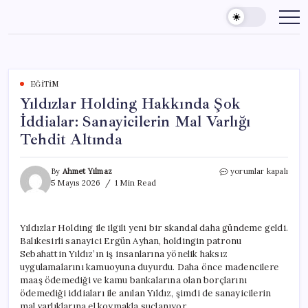
Skip
to
content
EĞITIM
Yıldızlar Holding Hakkında Şok
İddialar: Sanayicilerin Mal Varlığı
Tehdit Altında
Yıldızlar
By
Ahmet Yılmaz
yorumlar kapalı
Holding
5 Mayıs 2026
1 Min Read
Hakkında
Şok
İddialar:
Yıldızlar Holding ile ilgili yeni bir skandal daha gündeme geldi.
Sanayicilerin
Balıkesirli sanayici Ergün Ayhan, holdingin patronu
Mal
Varlığı
Sebahattin Yıldız’ın iş insanlarına yönelik haksız
Tehdit
uygulamalarını kamuoyuna duyurdu. Daha önce madencilere
Altında
maaş ödemediği ve kamu bankalarına olan borçlarını
için
ödemediği iddiaları ile anılan Yıldız, şimdi de sanayicilerin
mal varlıklarına el koymakla suçlanıyor.