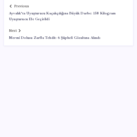
Previous
Ayvalık’ta Uyuşturucu Kaçakçılığına Büyük Darbe: 158 Kilogram
Uyuşturucu Ele Geçirildi
Next
Mermi Dolusu Zarfla Tehdit: 6 Şüpheli Gözaltına Alındı
SON YAZILAR
TBMM Adalet Komisyonu’nda ‘pislik’ tartışması:
MHP’li Bülbül masaya yumruk attı, İYİ Partili vekilin
üzerine yürüdü