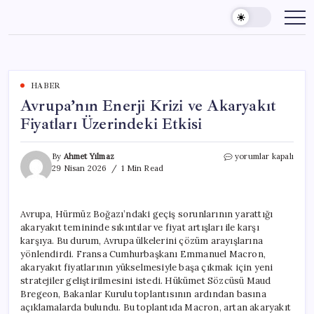
Skip
to
content
HABER
Avrupa’nın Enerji Krizi ve Akaryakıt
Fiyatları Üzerindeki Etkisi
Avrupa’nın
By
Ahmet Yılmaz
yorumlar kapalı
Enerji
29 Nisan 2026
1 Min Read
Krizi
ve
Akaryakıt
Avrupa, Hürmüz Boğazı’ndaki geçiş sorunlarının yarattığı
Fiyatları
akaryakıt temininde sıkıntılar ve fiyat artışları ile karşı
Üzerindeki
Etkisi
karşıya. Bu durum, Avrupa ülkelerini çözüm arayışlarına
için
yönlendirdi. Fransa Cumhurbaşkanı Emmanuel Macron,
akaryakıt fiyatlarının yükselmesiyle başa çıkmak için yeni
stratejiler geliştirilmesini istedi. Hükümet Sözcüsü Maud
Bregeon, Bakanlar Kurulu toplantısının ardından basına
açıklamalarda bulundu. Bu toplantıda Macron, artan akaryakıt