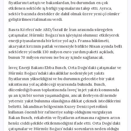
fiyatlarını tartıştı ve bakanlardan, bu durumdan en çok
etkilenen sektörle iş birliği yapmalarını talep etti. Ayrıca,
sektör bazında destekler de dahil olmak üzere yeni çözümler
geliştirilmesi talimatını verdi.
Basra Körfezi’nde ABD/İsrail ile İran arasında süregelen
çatışmalar, Hürmüz Boğazı’nın işleyişini olumsuz etkileyerek
enerji piyasalarında bir krize yol açtı. Fransa hükümeti,
akaryakıt krizinin patlak vermesiyle birlikte Nisan ayında belli
sektörlere yönelik 130 milyon euro yardım paketi açıkladı,
bunun 70 milyon eurosu ise bu ay içinde sağlanacak.
İsveç Enerji Bakanı Ebba Busch, Orta Doğu’daki çatışmalar ve
Hürmüz Boğazı’ndaki aksaklıklar nedeniyle jet yakıtı
fiyatlarının yükseldiğini ve bu durumun gelecekte bir yakıt
sıkıntısına yol açabileceği uyarısında bulundu. Busch,
düzenlediği basın toplantısında İsveç’in jet yakıtı konusunda
şu an için bir sorun yaşamadığını, ancak ilerleyen dönemde
yetersiz yakıt bulunma olasılığına dikkat çekmek istediklerini
belirtti. İskandinav bölgesinin Kuzey Denizi petrolünü
kullanan önemli bir rafineriye sahip olduğunu vurgulayan
Bakan Busch, rekabetin ve fiyatların artmasına rağmen arzın
henüz ciddi şekilde etkilenmediğini ifade etti. Orta Doğu’daki
çatışmalar ve Hürmüz Boğazı’ndaki sorunların neden olduğu