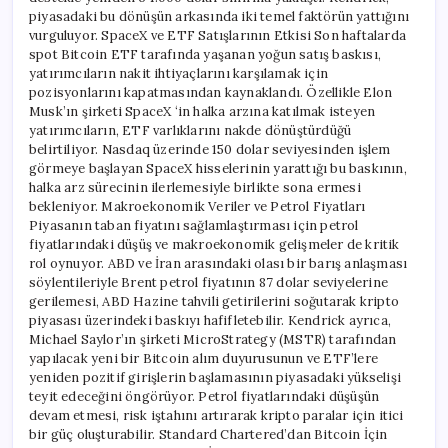
piyasadaki bu dönüşün arkasında iki temel faktörün yattığını
vurguluyor. SpaceX ve ETF Satışlarının Etkisi Son haftalarda
spot Bitcoin ETF tarafında yaşanan yoğun satış baskısı,
yatırımcıların nakit ihtiyaçlarını karşılamak için
pozisyonlarını kapatmasından kaynaklandı. Özellikle Elon
Musk’ın şirketi SpaceX ‘in halka arzına katılmak isteyen
yatırımcıların, ETF varlıklarını nakde dönüştürdüğü
belirtiliyor. Nasdaq üzerinde 150 dolar seviyesinden işlem
görmeye başlayan SpaceX hisselerinin yarattığı bu baskının,
halka arz sürecinin ilerlemesiyle birlikte sona ermesi
bekleniyor. Makroekonomik Veriler ve Petrol Fiyatları
Piyasanın taban fiyatını sağlamlaştırması için petrol
fiyatlarındaki düşüş ve makroekonomik gelişmeler de kritik
rol oynuyor. ABD ve İran arasındaki olası bir barış anlaşması
söylentileriyle Brent petrol fiyatının 87 dolar seviyelerine
gerilemesi, ABD Hazine tahvili getirilerini soğutarak kripto
piyasası üzerindeki baskıyı hafifletebilir. Kendrick ayrıca,
Michael Saylor’ın şirketi MicroStrategy (MSTR) tarafından
yapılacak yeni bir Bitcoin alım duyurusunun ve ETF’lere
yeniden pozitif girişlerin başlamasının piyasadaki yükselişi
teyit edeceğini öngörüyor. Petrol fiyatlarındaki düşüşün
devam etmesi, risk iştahını artırarak kripto paralar için itici
bir güç oluşturabilir. Standard Chartered’dan Bitcoin İçin