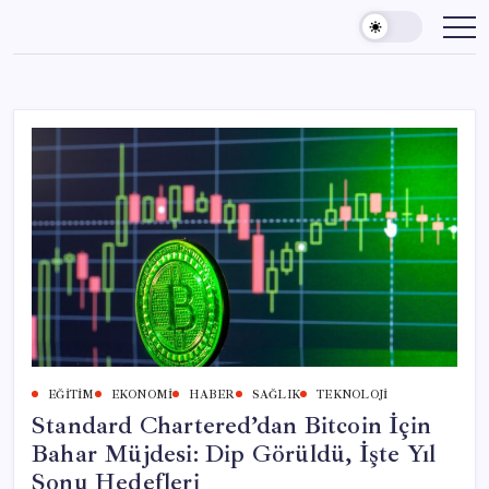
Skip
to
content
EĞITIM
EKONOMI
HABER
SAĞLIK
TEKNOLOJI
Standard Chartered’dan Bitcoin İçin
Bahar Müjdesi: Dip Görüldü, İşte Yıl
Sonu Hedefleri