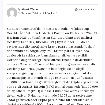
Standard
By
Ahmet Yılmaz
yorumlar kapalı
Chartered’dan
13 Haziran 2026
2 Min Read
Bitcoin
İçin
Bahar
Standard Chartered’dan Bitcoin İçin Bahar Müjdesi: Dip
Müjdesi:
Görüldü, İşte Yıl Sonu Hedefleri Posted on 13 Haziran 2026 13
Dip
Görüldü,
Haziran 2026 by Yusuf Arslan Standard Chartered analisti
İşte
Geoffrey Kendrick, Bitcoin (BTC) fiyatının 59.000 dolar
Yıl
seviyesinde dip yaptığını ve kripto para piyasasında “bahar”
Sonu
döneminin başladığını duyurdu. Kripto para dünyasında
Hedefleri
gözler bir kez daha dev bankaların analizlerine çevrildi.
için
Görselde de görüleceği üzere küresel finansın devlerinden
biri olan Standard Chartered bünyesinde görev yapan analist
Geoffrey Kendrick, piyasanın bu döngüdeki en düşük
seviyesini gördüğünü belirterek yatırımcılar için umut dolu
bir mesaj paylaştı. Kendrick’e göre, Bitcoin (BTC) fiyatının
59.000 dolar bandına gerilemesiyle birlikte kripto kışı resmen
sona erdi. Analist, Bitcoin (BTC) için yıl sonu hedefini 100.000
dolar, Ethereum (ETH) için ise 4.000 dolar olarak korumaya
devam ediyor. 5 Haziran tarihinde 59.375 dolar seviyesine
kadar gerileyen lider kripto para birimi, bu noktadan aldığı
destekle yeniden 64.000 dolar sınırına yaklaştı. Kendrick,