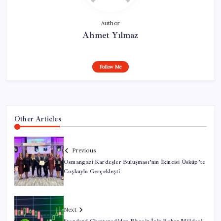
Author
Ahmet Yılmaz
Follow Me
Other Articles
Previous
Osmangazi Kardeşler Buluşması’nın İkincisi Üsküp’te
Coşkuyla Gerçekleşti
Next