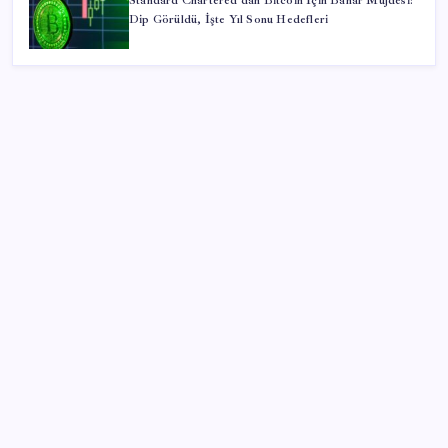
Standard Chartered’dan Bitcoin İçin Bahar Müjdesi:
Dip Görüldü, İşte Yıl Sonu Hedefleri
SON YAZILAR
TBMM Adalet Komisyonu’nda ‘pislik’ tartışması:
MHP’li Bülbül masaya yumruk attı, İYİ Partili vekilin
üzerine yürüdü
OpenAI’ın İlk Cihazı için Fiyat ve Tasarım Belli Oldu
Yakıt sıkıntısı Rusya’ya 13 yıllık yasağı kaldırttı
2026 YÖKDİL/2 ne zaman, saat kaçta? YÖKDİL/2