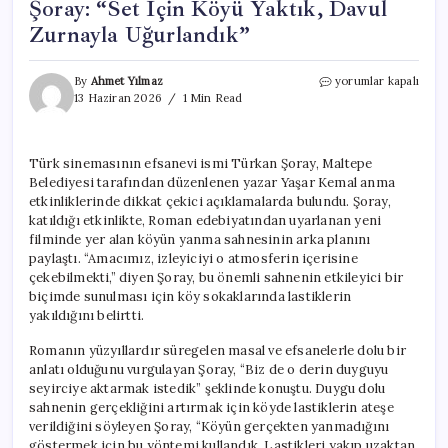
Şoray: “Set İçin Köyü Yaktık, Davul
Zurnayla Uğurlandık”
Türk
By
Ahmet Yılmaz
yorumlar kapalı
Sinemasının
13 Haziran 2026
1 Min Read
İkonu
Türkan
Şoray:
Türk sinemasının efsanevi ismi Türkan Şoray, Maltepe
“Set
Belediyesi tarafından düzenlenen yazar Yaşar Kemal anma
İçin
Köyü
etkinliklerinde dikkat çekici açıklamalarda bulundu. Şoray,
Yaktık,
katıldığı etkinlikte, Roman edebiyatından uyarlanan yeni
Davul
filminde yer alan köyün yanma sahnesinin arka planını
Zurnayla
paylaştı. “Amacımız, izleyiciyi o atmosferin içerisine
Uğurlandık”
çekebilmekti,” diyen Şoray, bu önemli sahnenin etkileyici bir
için
biçimde sunulması için köy sokaklarında lastiklerin
yakıldığını belirtti.
Romanın yüzyıllardır süregelen masal ve efsanelerle dolu bir
anlatı olduğunu vurgulayan Şoray, “Biz de o derin duyguyu
seyirciye aktarmak istedik” şeklinde konuştu. Duygu dolu
sahnenin gerçekliğini artırmak için köyde lastiklerin ateşe
verildiğini söyleyen Şoray, “Köyün gerçekten yanmadığını
göstermek için bu yöntemi kullandık. Lastikleri yakıp uzaktan