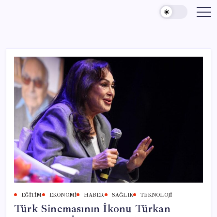
Skip
to
content
EĞITIM
EKONOMI
HABER
SAĞLIK
TEKNOLOJI
Türk Sinemasının İkonu Türkan