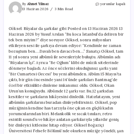
Göksel:
By
Ahmet Yılmaz
yorumlar kapalı
Rüyalar
13 Haziran 2026
3 Min Read
da
şarkılar
gibi
Göksel: Rüyalar da şarkılar gibi Posted on 13 Haziran 2026 13
için
Haziran 2026 by Yusuf Arslan “Bu koca İstanbul’da deliren bir
tek ben miyim?” diye soruyor Göksel, sonra milyonları
etkileyen sesi ile şarkıya devam ediyor: “Kendimle ne zaman
bozuştum ben….Davalı ben davacı ben….” Sanatçı Göksel, tam
11 yıl sonra yeni albümü ile sevenleriyle buluştu. Albümün adı
“Rüyaların İşi”. Ayrıca “Be Oğlum” klibi de müzik sitelerinde
dönmeye başladı. Az önce sözlerini okuduğunuz şarkı yani
“Bir Cumartesi Gecesi” bu yeni albümden. Albüm 15 Mayıs’ta
çıktı, bir gün öncesinde yani 14’ünde şarkıları Bantmag’de
özel bir etkinlikte dinleme imkanımız oldu. Göksel, Okan
Urun’un konuğuydu. Albümde 12 şarkı var. Bu,12 şarkıdan
kesitiler ve şarkıların hikâyesini dinledik. Hatırlatayım, yeni
albümün şarkılarını buradan dinleyebilirsiniz. Göksel, pop
müziğinin kendine has tarzıyla öne çıkan en güçlü kadın
yorumcularından biri. Melankolik ve sıcak tınıları, retro
esintili sound’u ve hikâye anlatan şarkılarıyla yıllardır geniş
bir dinleyici kitlesine hitap ediyor. Göksel Boğaziçi
Üniversitesi Felsefe Bölümü’nde okurken müziğe yöneldi, şan