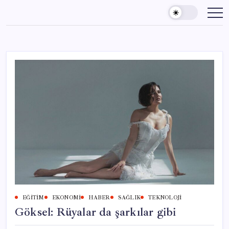
Skip
to
content
EĞITIM
EKONOMI
HABER
SAĞLIK
TEKNOLOJI
Göksel: Rüyalar da şarkılar gibi