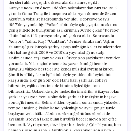
dersleri aldı ve çeşitli orkestralarda sahneye çıktı.
Kariyerindeki en önemli dönüm noktalarından biri ise 1995
yılında Onno Tunç ile tanışması oldu. Aynı dönemde Sezen
Aksu’nun vokalist kadrosunda yer aldı. Depresyondayız
1997’de yayımladığı “Yollar” albümüyle çıkış yaptı ancak onu
geniş kitlelerle buluşturan asıl kırılma 2001’de çıkan “Körebe”
albümündeki “Depresyondayım” şarkısı oldu. Sonrasında
“Acıyor”, “Yalnız Kuş”, “Uzaktan”, “Denize Bıraksam”, “Aşkın
Yalanmış” gibi birçok şarkıyla pop müziğin kalıcı isimlerinden
biri hâline geldi. 2009 ve 2010’da yayımladığı nostalji
albümlerinde Yeşilçam ve eski Türkçe pop şarkılarını yeniden
yorumladı. Yıllar içinde hem söz yazarı kimliği hem de
duygusu yüksek besteleriyle kendi müzikal evrenini kurdu.
Şimdi ise “Rüyaların İşi” albümüyle yeniden dinleyicisinin
karşısında. Her gün bir doz Hani bazı şarkıları çok iyi
bilirsiniz, eşlik edersiniz de kimin söylediğini tam
bilmezsiniz, Göksel de öyle melodilerin sahibi. Hikâyesi olan
şarkılar yazıyor. Yeni albümdeki şarkılar bir ilişkinin başı ve
sonu gibi mesela. Belirsizlikler, oyunlar, sonrasında yükselen
tempo, inişler, çıkışlar, kendi yolculuğu ve ayrılığın gelişiyle
başlayan veda hâli… Albüm ete kemiğe bürünse herhalde
ayrılmak isteyen fakat bunu bir türlü beceremeyen bir çifte
benzerdi. “Ayrılıyoruz, devriliyor bir devir / Çözülüyoruz, ben
hemen susadım sana / Ayrılıyoruz, kapanıyor son sayfa /