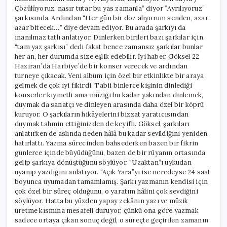
Çözülüyoruz, nasır tutar bu yas zamanla” diyor “Ayrılıyoruz”
şarkısında. Ardından “Her gün bir doz alıyorum senden, azar
azar bitecek…” diye devam ediyor. Bu arada şarkıyı da
inanılmaz tatlı anlatıyor. Dinlerken birileri bazı şarkılar için
“tam yaz şarkısı” dedi fakat bence zamansız şarkılar bunlar
her an, her durumda size eşlik edebilir. İyi haber, Göksel 22
Haziran’da Harbiye’de bir konser verecek ve ardından
turneye çıkacak. Yeni albüm için özel bir etkinlikte bir araya
gelmek de çok iyi fikirdi. Tabii binlerce kişinin dinlediği
konserler kıymetli ama müziği bu kadar yakından dinlemek,
duymak da sanatçı ve dinleyen arasında daha özel bir köprü
kuruyor. O şarkıların hikâyelerini bizzat yaratıcısından
duymak tahmin ettiğinizden de keyifli. Göksel, şarkıları
anlatırken de aslında neden hâlâ bu kadar sevildiğini yeniden
hatırlattı. Yazma sürecinden bahsederken bazen bir fikrin
günlerce içinde büyüdüğünü, bazen de bir rüyanın ortasında
gelip şarkıya dönüştüğünü söylüyor. “Uzaktan”ı uykudan
uyanıp yazdığını anlatıyor. “Açık Yara”yı ise neredeyse 24 saat
boyunca uyumadan tamamlamış. Şarkı yazmanın kendisi için
çok özel bir süreç olduğunu, o yaratım hâlini çok sevdiğini
söylüyor. Hatta bu yüzden yapay zekânın yazı ve müzik
üretme kısmına mesafeli duruyor, çünkü ona göre yazmak
sadece ortaya çıkan sonuç değil, o süreçte geçirilen zamanın